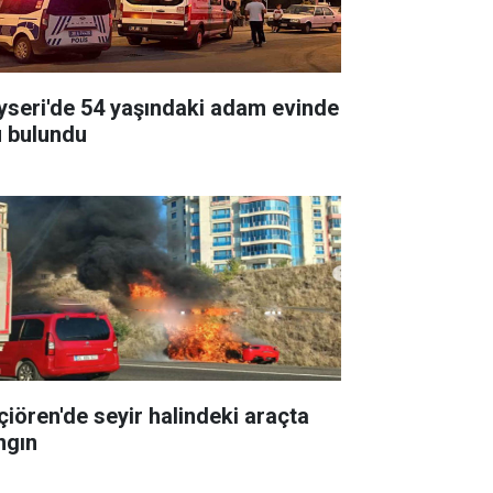
yseri'de 54 yaşındaki adam evinde
ü bulundu
çiören'de seyir halindeki araçta
ngın