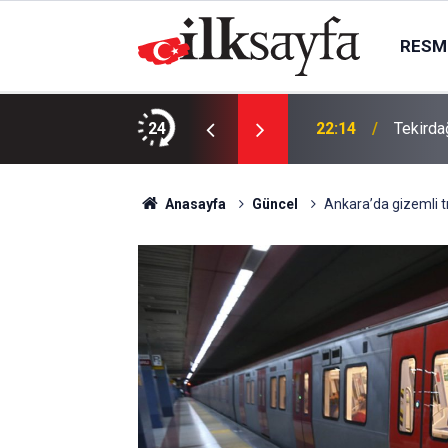
RESMI
da, Juventus Inter ne zaman, saat kaçta
24
22:14
Tekirda
Anasayfa
Güncel
Ankara’da gizemli tr