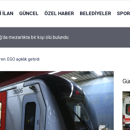
 İLAN
GÜNCEL
ÖZEL HABER
BELEDIYELER
SPOR
ğ’da mezarlıkta bir kişi ölü bulundu
en: EGO açıklık getirdi
Gü