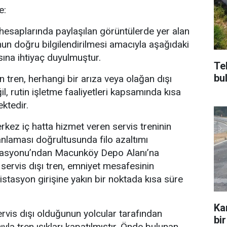
e:
esaplarında paylaşılan görüntülerde yer alan
unun doğru bilgilendirilmesi amacıyla aşağıdaki
ına ihtiyaç duyulmuştur.
Te
bu
 tren, herhangi bir arıza veya olağan dışı
l, rutin işletme faaliyetleri kapsamında kısa
ktedir.
rkez iç hatta hizmet veren servis treninin
anlaması doğrultusunda filo azaltımı
asyonu’ndan Macunköy Depo Alanı’na
servis dışı tren, emniyet mesafesinin
stasyon girişine yakın bir noktada kısa süre
Ka
rvis dışı olduğunun yolcular tarafından
bir
yla tren ışıkları kapatılmıştır. Önde bulunan