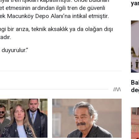
yar
et etmesinin ardından ilgili tren de güvenli
ek Macunköy Depo Alanı’na intikal etmiştir.
gi bir arıza, teknik aksaklık ya da olağan dışı
dır.
duyurulur.”
Ba
de