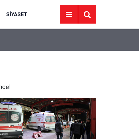
SIYASET
22:09
İzmir’de 44 kişi hayatını kaybetti… 7 Ağustos 20
ncel