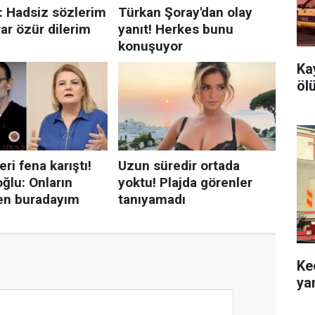
Ka
öl
Ke
ya