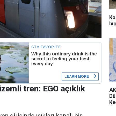
Ko
bıç
izemli tren: EGO açıklık
AK
Dü
Ke
on girişinde ışıkları kapalı bir