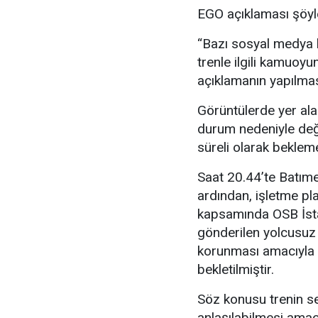
EGO açıklaması şöyl
“Bazı sosyal medya h
trenle ilgili kamuoy
açıklamanın yapılmas
Görüntülerde yer alan
durum nedeniyle deği
süreli olarak bekleme
Saat 20.44’te Batıme
ardından, işletme pl
kapsamında OSB İst
gönderilen yolcusuz 
korunması amacıyla i
bekletilmiştir.
Söz konusu trenin se
anlaşılabilmesi amacı