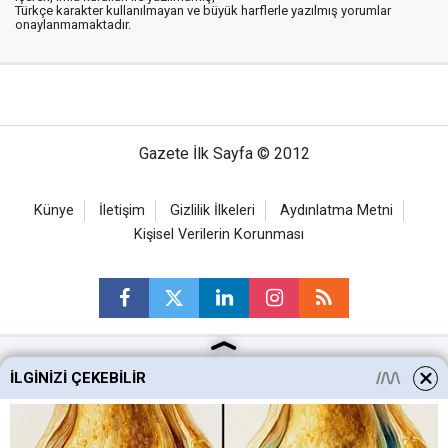
Türkçe karakter kullanılmayan ve büyük harflerle yazılmış yorumlar
onaylanmamaktadır.
Gazete İlk Sayfa © 2012
Künye
İletişim
Gizlilik İlkeleri
Aydınlatma Metni
Kişisel Verilerin Korunması
İLGINIZI ÇEKEBILIR
Ankara Haberleri
Keçiören Haberleri