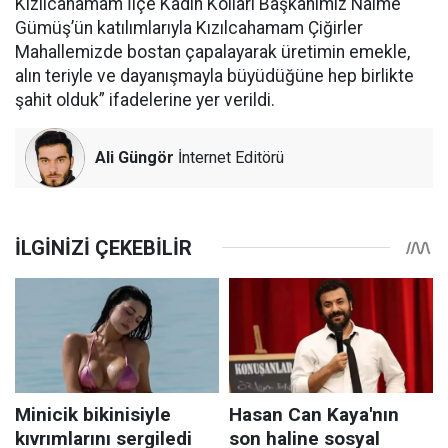
Kızılcahamam İlçe Kadın Kolları Başkanımız Naime
Gümüş’ün katılımlarıyla Kızılcahamam Çiğirler
Mahallemizde bostan çapalayarak üretimin emekle,
alın teriyle ve dayanışmayla büyüdüğüne hep birlikte
şahit olduk” ifadelerine yer verildi.
Ali Güngör
İnternet Editörü