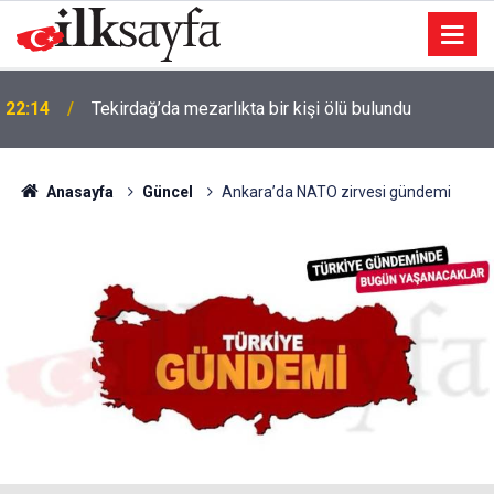
22:14
Tekirdağ’da mezarlıkta bir kişi ölü bulundu
Anasayfa
Güncel
Ankara’da NATO zirvesi gündemi