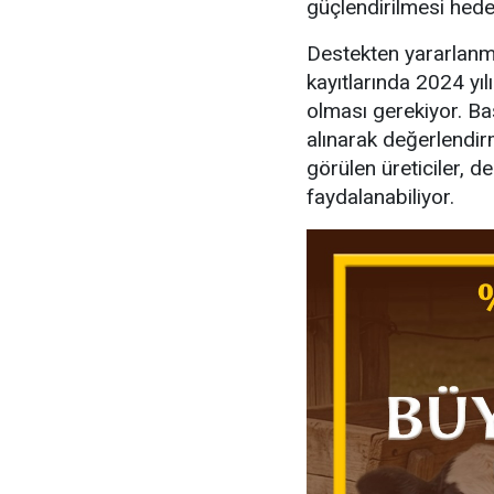
güçlendirilmesi hedef
Destekten yararlanmak
kayıtlarında 2024 yı
olması gerekiyor. Baş
alınarak değerlendi
görülen üreticiler, d
faydalanabiliyor.