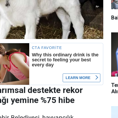
Ba
Te
arımsal destekte rekor
Al
ağı yemine %75 hibe
ir Belediyesi, hayvancılık