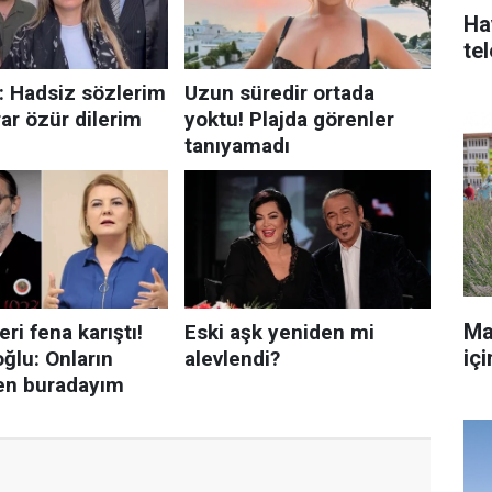
Ha
te
Ma
iç