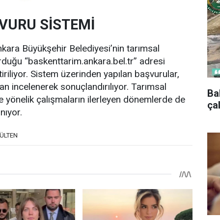
ŞVURU SİSTEMİ
nkara Büyükşehir Belediyesi’nin tarımsal
urduğu “baskenttarim.ankara.bel.tr” adresi
iriliyor. Sistem üzerinden yapılan başvurular,
ndan incelenerek sonuçlandırılıyor. Tarımsal
Ba
 yönelik çalışmaların ilerleyen dönemlerde de
ça
nıyor.
BÜLTEN