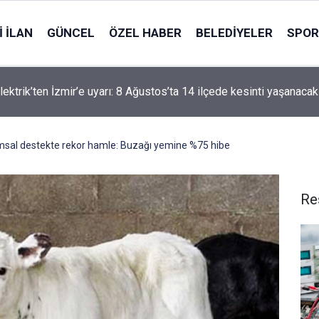
 İLAN
GÜNCEL
ÖZEL HABER
BELEDIYELER
SPOR
an otomobil, çelik bariyerlere çarptı: 1 ölü, 1 ağır yaralı
msal destekte rekor hamle: Buzağı yemine %75 hibe
Re