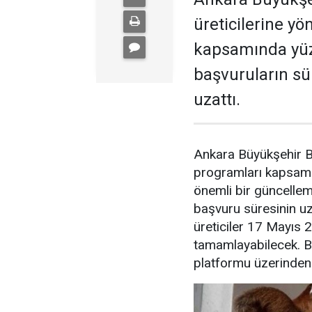
üreticilerine y
kapsamında yüz
başvuruların sü
uzattı.
Ankara Büyükşehir Be
programları kapsamın
önemli bir güncellem
başvuru süresinin uz
üreticiler 17 Mayıs 
tamamlayabilecek. Ba
platformu üzerinden ç