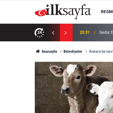
RESMI
 8 Ağustos’ta 14 ilçede kesinti yaşanacak!
24
20:17
Takla at
Anasayfa
Belediyeler
Ankara’da tarı