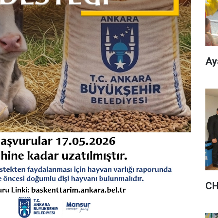
Ay
CH