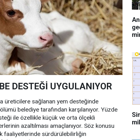
An
ge
mi
İBE DESTEĞİ UYGULANIYOR
 üreticilere sağlanan yem desteğinde
bölümü belediye tarafından karşılanıyor. Yüzde
Si
eği ile özellikle küçük ve orta ölçekli
mi
erlerinin azaltılması amaçlanıyor. Söz konusu
 faaliyetlerinde sürdürülebilirliğin