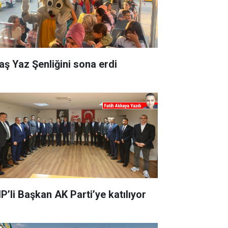
aş Yaz Şenliğini sona erdi
P’li Başkan AK Parti’ye katılıyor