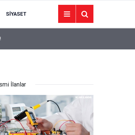
SIYASET
19:42
Sivas'ta Trafik Levhasına Çarpan Otomobilde 3 Y
smi İlanlar