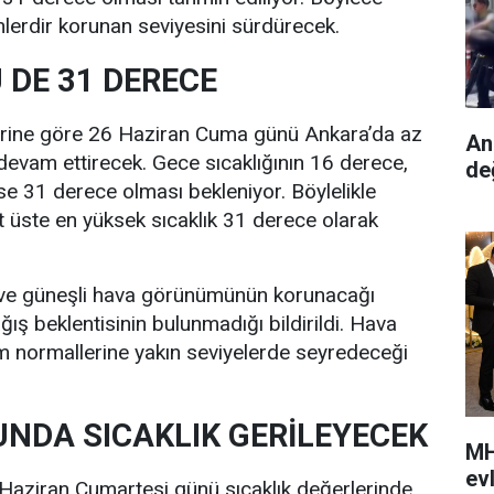
ünlerdir korunan seviyesini sürdürecek.
DE 31 DERECE
erine göre 26 Haziran Cuma günü Ankara’da az
An
 devam ettirecek. Gece sıcaklığının 16 derece,
de
ise 31 derece olması bekleniyor. Böylelikle
 üste en yüksek sıcaklık 31 derece olarak
 ve güneşli hava görünümünün korunacağı
ağış beklentisinin bulunmadığı bildirildi. Hava
im normallerine yakın seviyelerde seyredeceği
NDA SICAKLIK GERİLEYECEK
MH
ev
Haziran Cumartesi günü sıcaklık değerlerinde