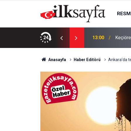
RESMI
kları Parkı’nda perdeye taşındı
24
13:00
Keçiöre
Anasayfa
Haber Editörü
Ankara’da t