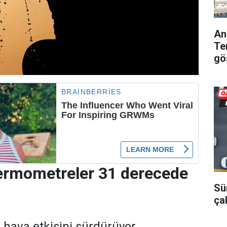
An
Te
gö
termometreler 31 derecede
Sü
ça
 hava etkisini sürdürüyor.