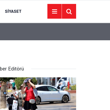
SIYASET
12:43
HAYAT 112 uygulaması için kamu spotu hazırlan
ber Editörü