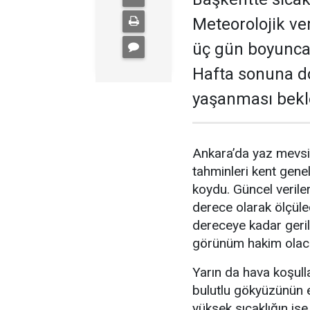
Meteorolojik ver
üç gün boyunca
Hafta sonuna doğ
yaşanması bekl
Ankara’da yaz mevsim
tahminleri kent gene
koydu. Güncel verile
derece olarak ölçüle
dereceye kadar geri
görünüm hakim olac
Yarın da hava koşulla
bulutlu gökyüzünün et
yüksek sıcaklığın is