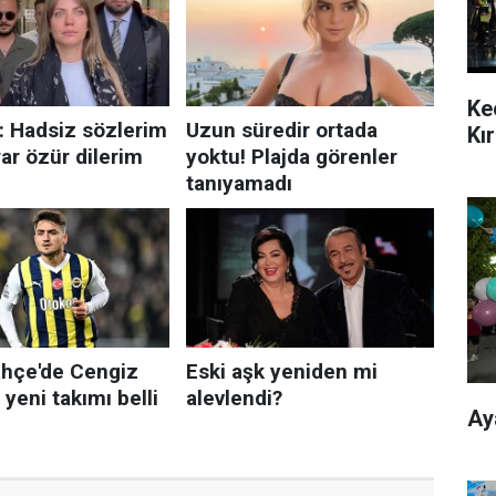
Ke
Kı
Ay