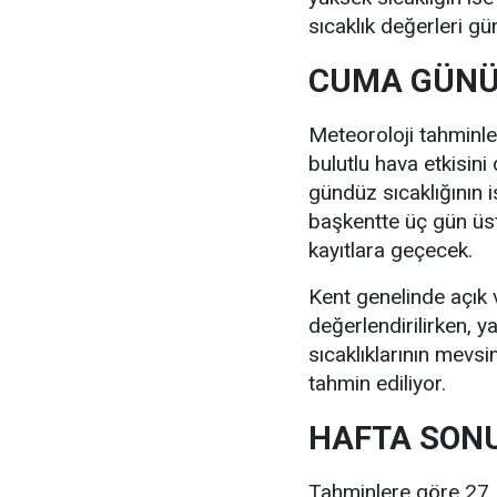
sıcaklık değerleri g
CUMA GÜNÜ 
Meteoroloji tahminl
bulutlu hava etkisini
gündüz sıcaklığının 
başkentte üç gün üst
kayıtlara geçecek.
Kent genelinde açık
değerlendirilirken, y
sıcaklıklarının mevs
tahmin ediliyor.
HAFTA SONU
Tahminlere göre 27 