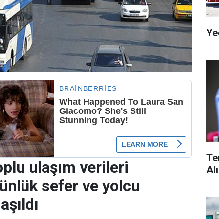
Ye
Te
plu ulaşım verileri
Al
Günlük sefer ve yolcu
laşıldı