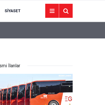
SIYASET
00:01
YEDEK PARÇA SATIN ALINACAKTIR
smi İlanlar