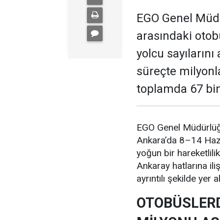
EGO Genel Müdür
arasındaki otob
yolcu sayılarını 
süreçte milyonl
toplamda 67 bin
EGO Genel Müdürlüğü 
Ankara’da 8–14 Hazi
yoğun bir hareketlil
Ankaray hatlarına ili
ayrıntılı şekilde yer al
OTOBÜSLERD