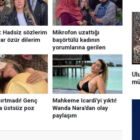
Ul
mü