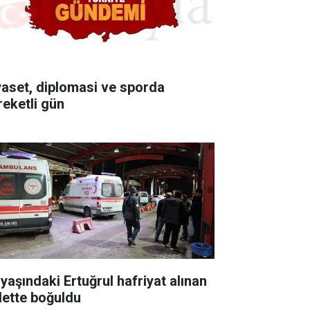
yaset, diplomasi ve sporda
reketli gün
 yaşındaki Ertuğrul hafriyat alınan
lette boğuldu