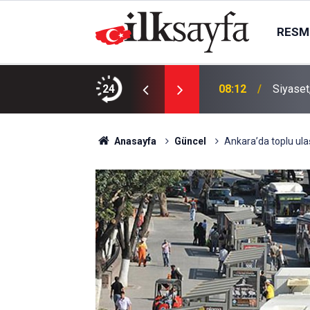
RESMI
arıyor!
24
08:12
Siyaset
Anasayfa
Güncel
Ankara’da toplu ulaşı