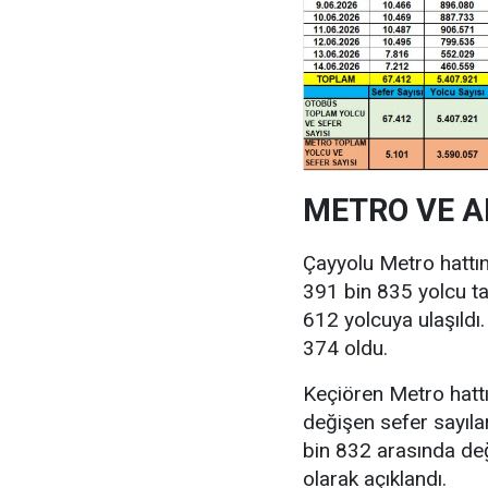
METRO VE 
Çayyolu Metro hatt
391 bin 835 yolcu ta
612 yolcuya ulaşıldı
374 oldu.
Keçiören Metro hatt
değişen sefer sayılar
bin 832 arasında değ
olarak açıklandı.