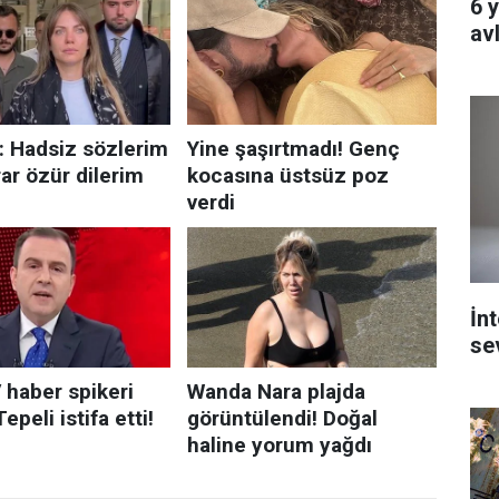
6 
av
İn
se