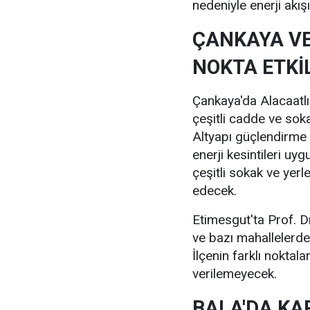
nedeniyle enerji akışı
ÇANKAYA VE
NOKTA ETKİ
Çankaya'da Alacaatlı
çeşitli cadde ve sok
Altyapı güçlendirme f
enerji kesintileri uy
çeşitli sokak ve ye
edecek.
Etimesgut'ta Prof. D
ve bazı mahallelerde
İlçenin farklı noktal
verilemeyecek.
BALA'DA KA