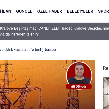
 İLAN
GÜNCEL
ÖZEL HABER
BELEDIYELER
SPOR
ek için girdiği kanalda yaşamını yitirdi
elektrik kesintisi seferberliği başladı
Re