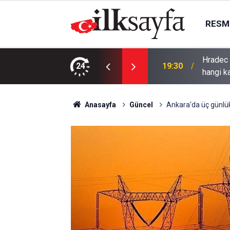
RESMI
ANLI İZLE! Hradec Kralove Beşiktaş maçı
24
19:11
Serinlem
Anasayfa
Güncel
Ankara'da üç günlük 