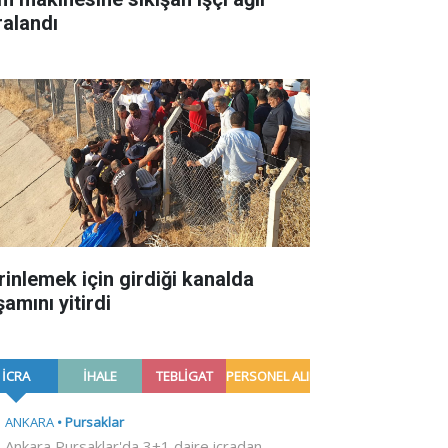
ralandı
rinlemek için girdiği kanalda
amını yitirdi