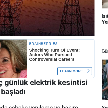
Is
Yen
Gü
 günlük elektrik kesintisi
 başladı
nde şebeke yenileme ve bakım
Ye