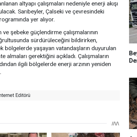
anlanan altyapı çalışmaları nedeniyle enerji akışı
ulacak. Sarıbeyler, Çalseki ve çevresindeki
programında yer alıyor.
kım ve şebeke güçlendirme çalışmalarının
ğrultusunda sürdürüleceğini bildirirken,
ek bölgelerde yaşayan vatandaşların duyurulan
Be
ate almaları gerektiğini açıkladı. Çalışmaların
Den
ndan ilgili bölgelerde enerji arzının yeniden
.
nternet Editörü