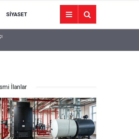
SIYASET
18:55
Mersin Erdemli'de 3,4 Büyüklüğünde Deprem
smi İlanlar