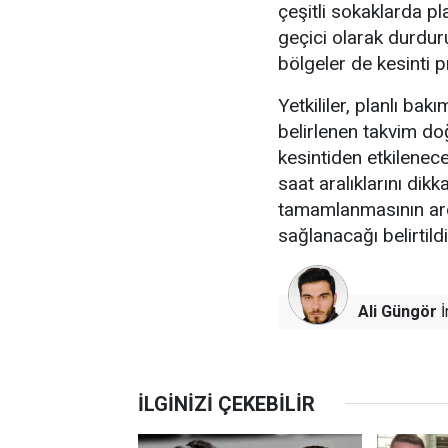
çeşitli sokaklarda pl
geçici olarak durdur
bölgeler de kesinti 
Yetkililer, planlı ba
belirlenen takvim do
kesintiden etkilenec
saat aralıklarını dikk
tamamlanmasının ardı
sağlanacağı belirtildi
Ali Güngör
İ