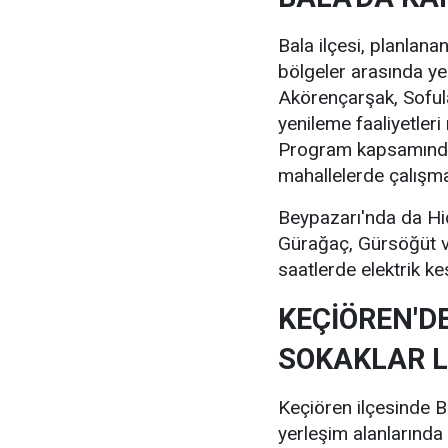
Bala ilçesi, planlana
bölgeler arasında ye
Akörençarşak, Soful
yenileme faaliyetleri
Program kapsamında 
mahallelerde çalışma
Beypazarı'nda da Hid
Gürağaç, Gürsöğüt ve
saatlerde elektrik ke
KEÇİÖREN'D
SOKAKLAR L
Keçiören ilçesinde B
yerleşim alanlarında 