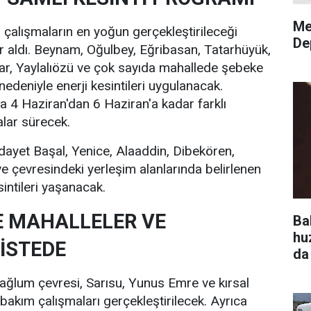
Me
n çalışmaların en yoğun gerçekleştirileceği
De
r aldı. Beynam, Oğulbey, Eğribasan, Tatarhüyük,
ar, Yaylalıözü ve çok sayıda mahallede şebeke
 nedeniyle enerji kesintileri uygulanacak.
4 Haziran'dan 6 Haziran'a kadar farklı
lar sürecek.
ayet Başal, Yenice, Alaaddin, Dibekören,
 çevresindeki yerleşim alanlarında belirlenen
sintileri yaşanacak.
E MAHALLELER VE
Ba
hu
İSTEDE
da
ağlum çevresi, Sarısu, Yunus Emre ve kırsal
bakım çalışmaları gerçekleştirilecek. Ayrıca