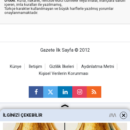
UYARI:
Küfür, hakaret, rencide edici cümleler veya imalar, inançlara saldırı
içeren, imla kuralları ile yazılmamış,
Türkçe karakter kullanılmayan ve büyük harflerle yazılmış yorumlar
onaylanmamaktadır.
Gazete İlk Sayfa © 2012
Künye
İletişim
Gizlilik İlkeleri
Aydınlatma Metni
Kişisel Verilerin Korunması
İLGINIZI ÇEKEBILIR
Ankara Haberleri
Keçiören Haberleri