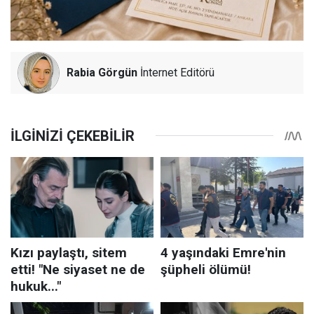
Rabia Görgün
İnternet Editörü