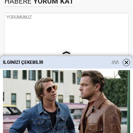
HABERE
YORUM KAT
İLGINIZI ÇEKEBILIR
UYARI:
Küfür, hakaret, rencide edici cümleler veya imalar, inançlara saldırı
içeren, imla kuralları ile yazılmamış,
Türkçe karakter kullanılmayan ve büyük harflerle yazılmış yorumlar
onaylanmamaktadır.