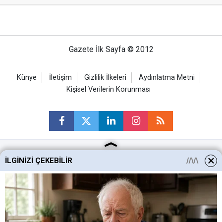
Gazete İlk Sayfa © 2012
Künye
İletişim
Gizlilik İlkeleri
Aydınlatma Metni
Kişisel Verilerin Korunması
İLGINIZI ÇEKEBILIR
Ankara Haberleri
Keçiören Haberleri
Altındağ Haberleri
Sincan Haberleri