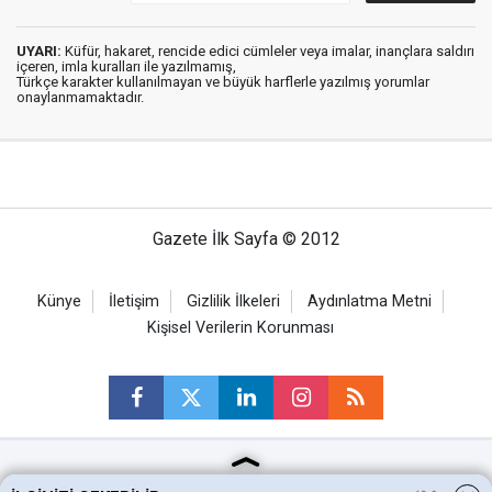
UYARI:
Küfür, hakaret, rencide edici cümleler veya imalar, inançlara saldırı
içeren, imla kuralları ile yazılmamış,
Türkçe karakter kullanılmayan ve büyük harflerle yazılmış yorumlar
onaylanmamaktadır.
Gazete İlk Sayfa © 2012
Künye
İletişim
Gizlilik İlkeleri
Aydınlatma Metni
Kişisel Verilerin Korunması
Ankara Haberleri