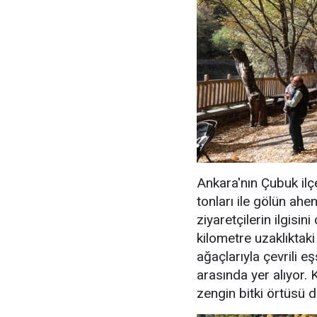
Ankara'nın Çubuk ilç
tonları ile gölün ah
ziyaretçilerin ilgis
kilometre uzaklıktak
ağaçlarıyla çevrili e
arasında yer alıyor. 
zengin bitki örtüsü d