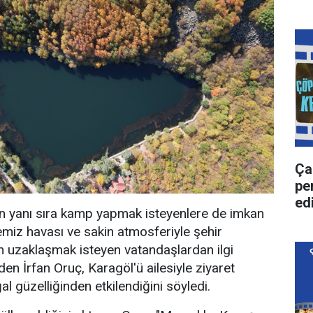
Ça
pe
ed
rin yanı sıra kamp yapmak isteyenlere de imkan
temiz havası ve sakin atmosferiyle şehir
n uzaklaşmak isteyen vatandaşlardan ilgi
den İrfan Oruç, Karagöl'ü ailesiyle ziyaret
al güzelliğinden etkilendiğini söyledi.