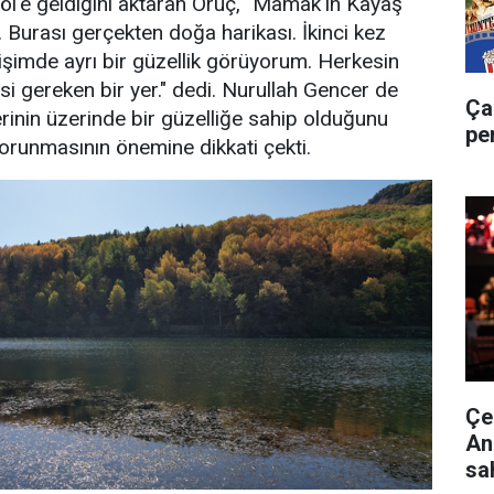
l'e geldiğini aktaran Oruç, "Mamak'ın Kayaş
 Burası gerçekten doğa harikası. İkinci kez
işimde ayrı bir güzellik görüyorum. Herkesin
i gereken bir yer." dedi. Nurullah Gencer de
Ça
erinin üzerinde bir güzelliğe sahip olduğunu
pe
korunmasının önemine dikkati çekti.
Çe
An
sa