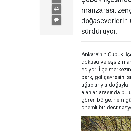
manzarası, zeng
doğaseverlerin 
sürdürüyor.
Ankara’nın Çubuk ilç
dokusu ve eşsiz manz
ediyor. İlçe merkezi
park, göl çevresini 
ağaçlarıyla doğayla i
alanlar arasında bulu
gören bölge, hem gün
önemli bir destinasy