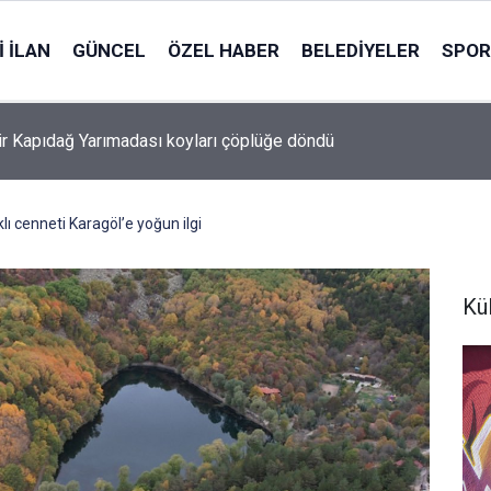
 İLAN
GÜNCEL
ÖZEL HABER
BELEDIYELER
SPOR
ir Kapıdağ Yarımadası koyları çöplüğe döndü
lı cenneti Karagöl’e yoğun ilgi
Kü