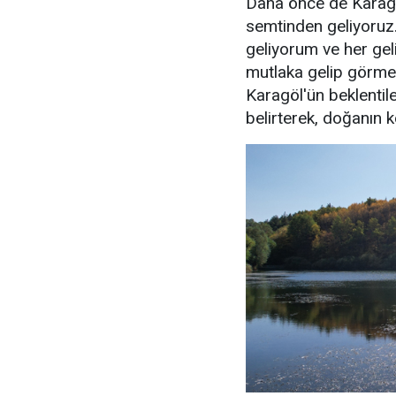
Daha önce de Karagö
semtinden geliyoruz.
geliyorum ve her gel
mutlaka gelip görmes
Karagöl'ün beklentil
belirterek, doğanın 