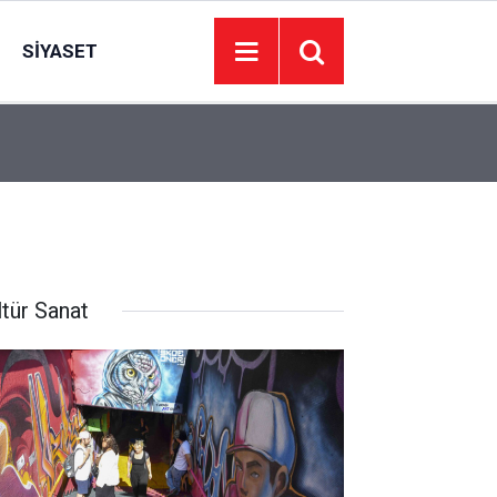
SIYASET
15:18
Başpehlivana saldırı: Turnuvaya giderken darbed
ltür Sanat