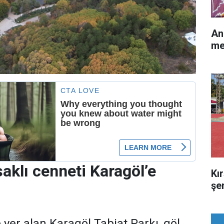
An
me
saklı cenneti Karagöl’e
Kır
şe
yer alan Karagöl Tabiat Parkı, göl