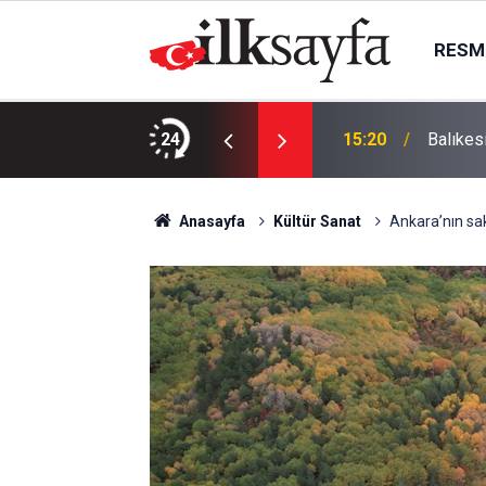
RESMI
ündü; takside yakalandı
24
15:20
Balıkes
Anasayfa
Kültür Sanat
Ankara’nın sak