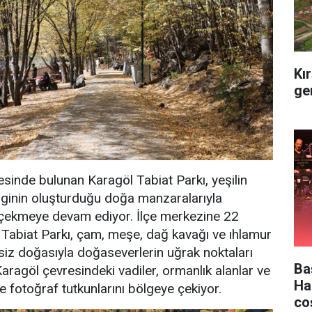
Kır
ge
esinde bulunan Karagöl Tabiat Parkı, yeşilin
enginin oluşturduğu doğa manzaralarıyla
ini çekmeye devam ediyor. İlçe merkezine 22
i Tabiat Parkı, çam, meşe, dağ kavağı ve ıhlamur
şsiz doğasıyla doğaseverlerin uğrak noktaları
Ba
Karagöl çevresindeki vadiler, ormanlık alanlar ve
Ha
e fotoğraf tutkunlarını bölgeye çekiyor.
co