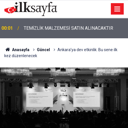
00:01
TEMİZLİK MALZEMESİ SATIN ALINACAKTIR
Anasayfa
Güncel
Ankara’ya dev etkinlik: Bu sene ilk
kez düzenlenecek