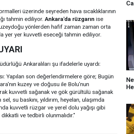
Ca
malleri üzerinde seyreden hava sıcaklıklarının
ğı tahmin ediliyor.
Ankara'da rüzgarın
ise
 kuzeydoğu yönlerden hafif zaman zaman orta
a yer yer kuvvetli eseceği tahmin ediliyor.
UYARI
dürlüğü Ankaralıları şu ifadelerle uyardı:
ısı: Yapılan son değerlendirmelere göre; Bugün
Ne
kara'nın kuzey ve doğusu ile Bolu'nun
He
rak kuvvetli sağanak ve gök gürültülü sağanak
sel, su baskını, yıldırım, heyelan, ulaşımda
da kuvvetli rüzgar ve yerel dolu yağışı gibi
ikkatli ve tedbirli olunmalıdır."