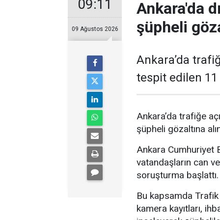
09:11
Ankara'da d
şüpheli göza
09 Ağustos 2026
Ankara’da trafiğ
tespit edilen 11
Ankara’da trafiğe açı
şüpheli gözaltına alın
Ankara Cumhuriyet Ba
vatandaşların can ve
soruşturma başlattı.
Bu kapsamda Trafik 
kamera kayıtları, ihb