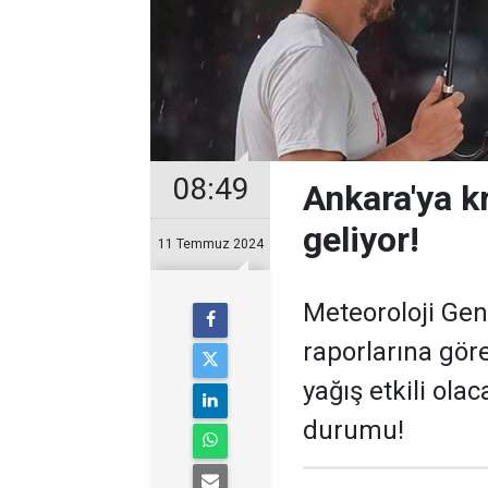
08:49
Ankara'ya kr
geliyor!
11 Temmuz 2024
Meteoroloji Ge
raporlarına gör
yağış etkili ola
durumu!