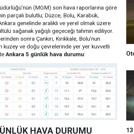
üdürlüğü'nün (MGM) son hava raporlarına göre
in parçalı bulutlu; Düzce, Bolu, Karabük,
 Ankara genelinde aralıklı ve yerel olmak üzere
tülü sağanak yağışlı geçeceği tahmin ediliyor.
lerinden sonra Çankırı, Kırıkkale, Bolu'nun
n kuzey ve doğu çevrelerinde yer yer kuvvetli
Ot
şte
Ankara 5 günlük hava durumu
:
GÜNLÜK HAVA DURUMU
13