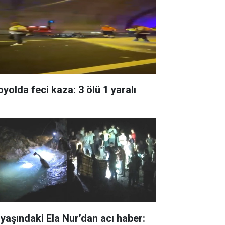
oyolda feci kaza: 3 ölü 1 yaralı
 yaşındaki Ela Nur’dan acı haber: