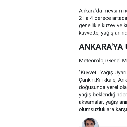
Ankara'da mevsim nor
2 ila 4 derece artaca
genellikle kuzey ve
kuvvette, yağış anınd
ANKARA'YA 
Meteoroloji Genel Mü
"Kuvvetli Yağış Uyar
Çankırı,Kırıkkale, An
doğusunda yerel ola
yağış beklendiğinden 
aksamalar, yağış anın
olumsuzluklara karşı d