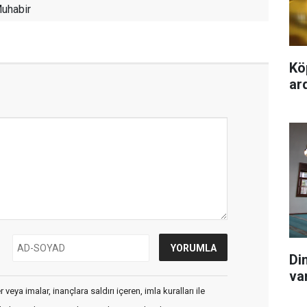
uhabir
Kö
ard
Di
va
veya imalar, inançlara saldırı içeren, imla kuralları ile