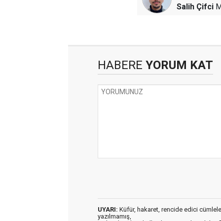
Salih Çifci
M
HABERE
YORUM KAT
UYARI:
Küfür, hakaret, rencide edici cümleler 
yazılmamış,