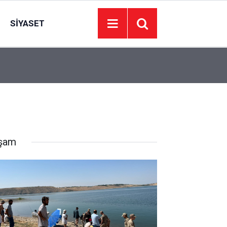
SIYASET
15:35
Erbakan: Mekke Anlaşması ABD ve İsrail için İran
şam