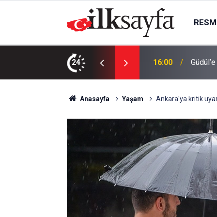
RESMI
ydi yenilendi
24
15:42
Etimesg
Anasayfa
Yaşam
Ankara'ya kritik uyar