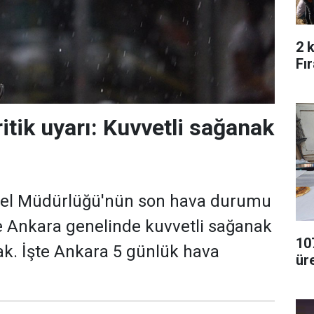
2 
Fı
itik uyarı: Kuvvetli sağanak
nel Müdürlüğü'nün son hava durumu
e Ankara genelinde kuvvetli sağanak
107
cak. İşte Ankara 5 günlük hava
ür