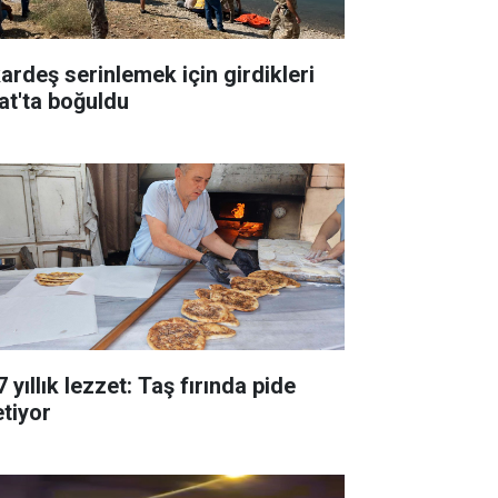
kardeş serinlemek için girdikleri
rat'ta boğuldu
 yıllık lezzet: Taş fırında pide
etiyor