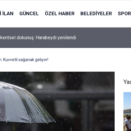
 İLAN
GÜNCEL
ÖZEL HABER
BELEDIYELER
SPOR
ut'ta ağaçlık alanda yangın
ı: Kuvvetli sağanak geliyor!
Ya