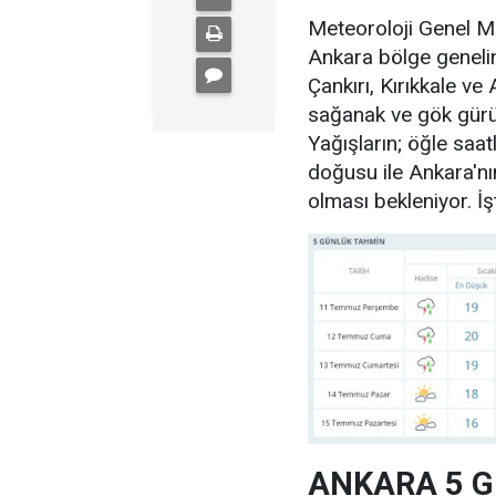
Meteoroloji Genel M
Ankara bölge genelin
Çankırı, Kırıkkale ve
sağanak ve gök gürül
Yağışların; öğle saat
doğusu ile Ankara'nı
olması bekleniyor. İ
ANKARA 5 