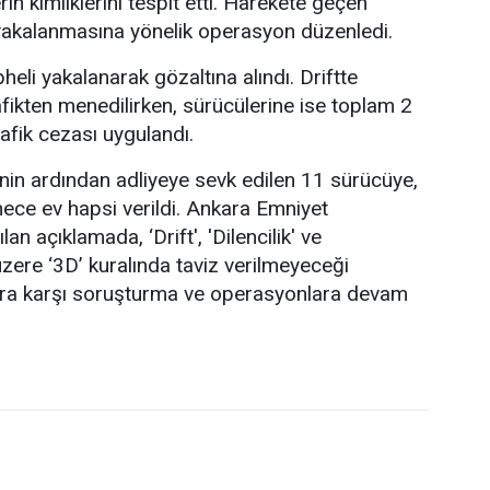
rin kimliklerini tespit etti. Harekete geçen
n yakalanmasına yönelik operasyon düzenledi.
li yakalanarak gözaltına alındı. Driftte
afikten menedilirken, sürücülerine ise toplam 2
rafik cezası uygulandı.
inin ardından adliyeye sevk edilen 11 sürücüye,
mece ev hapsi verildi. Ankara Emniyet
n açıklamada, ‘Drift', 'Dilencilik' ve
üzere ‘3D’ kuralında taviz verilmeyeceği
çlara karşı soruşturma ve operasyonlara devam