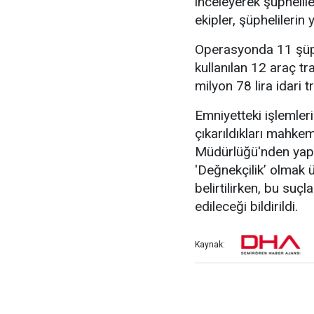
inceleyerek şüphelile
ekipler, şüphelileri
Operasyonda 11 şüphe
kullanılan 12 araç tr
milyon 78 lira idari t
Emniyetteki işlemler
çıkarıldıkları mahke
Müdürlüğü'nden yapıla
'Değnekçilik’ olmak 
belirtilirken, bu su
edileceği bildirildi.
Kaynak: