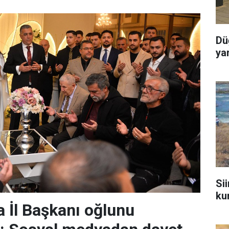
Dü
ya
Sii
ku
 İl Başkanı oğlunu