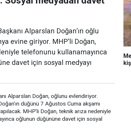
r: Sosyal medyadan davet
aşkanı Alparslan Doğan’ın oğlu
a evine giriyor. MHP’li Doğan,
deniyle telefonunu kullanamayınca
Me
ne davet için sosyal medyayı
ki
nı Alparslan Doğan, oğlunu evlendiriyor.
 Doğan’ın düğünü 7 Ağustos Cuma akşamı
pılacak. MHP’li Doğan, teknik arıza nedeniyle
ayınca oğlunun düğününe davet için sosyal