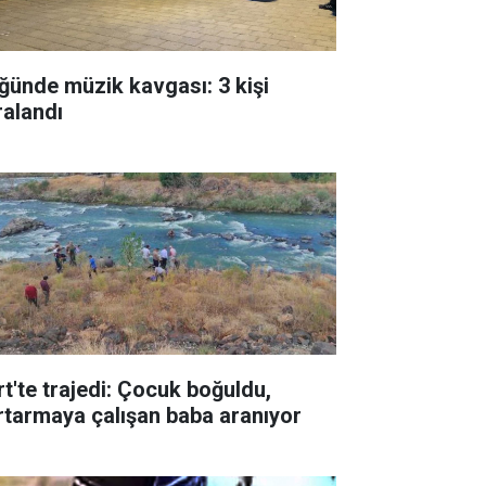
ğünde müzik kavgası: 3 kişi
ralandı
rt'te trajedi: Çocuk boğuldu,
rtarmaya çalışan baba aranıyor