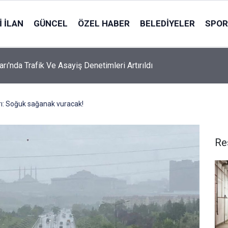
 İLAN
GÜNCEL
ÖZEL HABER
BELEDIYELER
SPOR
rı'nda Trafik Ve Asayiş Denetimleri Artırıldı
rı: Soğuk sağanak vuracak!
Re