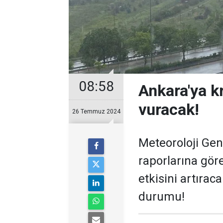
08:58
Ankara'ya k
vuracak!
26 Temmuz 2024
Meteoroloji Ge
raporlarına gör
etkisini artırac
durumu!