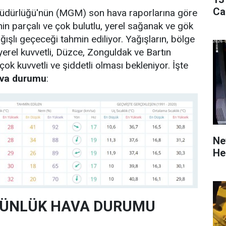
Ca
üdürlüğü'nün (MGM) son hava raporlarına göre
in parçalı ve çok bulutlu, yerel sağanak ve gök
ışlı geçeceği tahmin ediliyor. Yağışların, bölge
 yerel kuvvetli, Düzce, Zonguldak ve Bartın
çok kuvvetli ve şiddetli olması bekleniyor. İşte
ava durumu
:
Ne
He
GÜNLÜK HAVA DURUMU