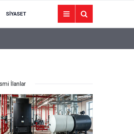
SIYASET
11:53
Midye yerken iki kere düşünün: Kilolarca bozuk
smi İlanlar