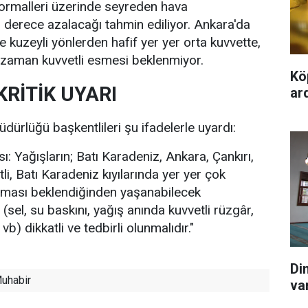
rmalleri üzerinde seyreden hava
 7 derece azalacağı tahmin ediliyor. Ankara'da
le kuzeyli yönlerden hafif yer yer orta kuvvette,
zaman kuvvetli esmesi beklenmiyor.
Kö
RİTİK UYARI
ard
dürlüğü başkentlileri şu ifadelerle uyardı:
sı: Yağışların; Batı Karadeniz, Ankara, Çankırı,
tli, Batı Karadeniz kıyılarında yer yer çok
 olması beklendiğinden yaşanabilecek
(sel, su baskını, yağış anında kuvvetli rüzgâr,
b) dikkatli ve tedbirli olunmalıdır."
Di
uhabir
va