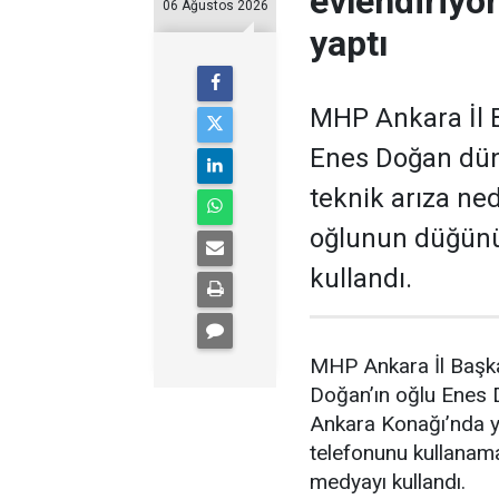
evlendiriyo
06 Ağustos 2026
yaptı
MHP Ankara İl B
Enes Doğan düny
teknik arıza ne
oğlunun düğünü
kullandı.
MHP Ankara İl Başka
Doğan’ın oğlu Enes
Ankara Konağı’nda ya
telefonunu kullanam
medyayı kullandı.