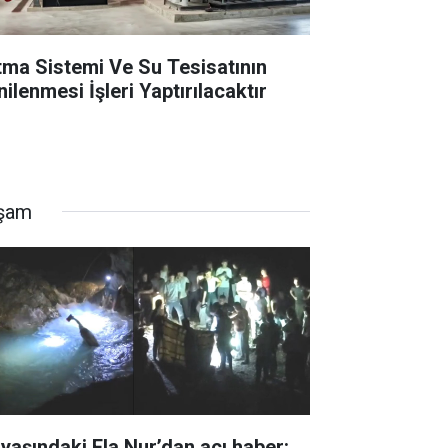
ıtma Sistemi Ve Su Tesisatının
ilenmesi İşleri Yaptırılacaktır
şam
 yaşındaki Ela Nur’dan acı haber: