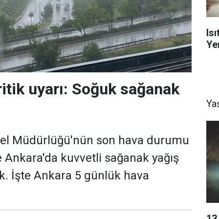
Is
Yen
ritik uyarı: Soğuk sağanak
Ya
nel Müdürlüğü'nün son hava durumu
e Ankara'da kuvvetli sağanak yağış
ak. İşte Ankara 5 günlük hava
13