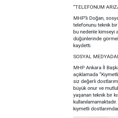
“TELEFONUM ARIZ
MHP’li Doğan, sosya
telefonunu teknik bir
bu nedenle kimseyi a
düğünlerinde görmek
kaydetti.
SOSYAL MEDYADAN
MHP Ankara İl Başka
açıklamada “Kıymetl
siz değerli dostlarım
büyük onur ve mutl
yaşanan teknik bir kı
kullanılamamaktadır
kıymetli dostlarımdan