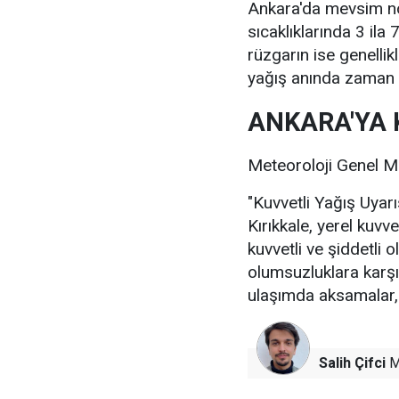
Ankara'da mevsim no
sıcaklıklarında 3 ila
rüzgarın ise genellik
yağış anında zaman 
ANKARA'YA K
Meteoroloji Genel Mü
"Kuvvetli Yağış Uyarı
Kırıkkale, yerel kuvve
kuvvetli ve şiddetli
olumsuzluklara karşı 
ulaşımda aksamalar, v
Salih Çifci
M