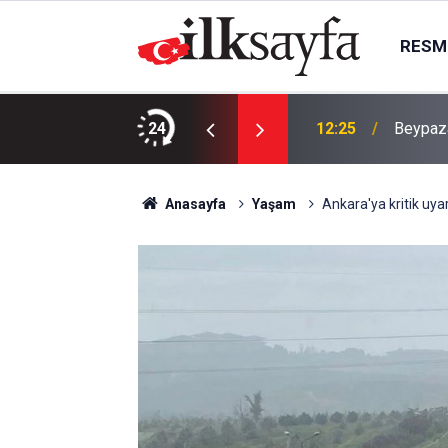
RESMI
rdu
24
12:25
Beypaza
Anasayfa
Yaşam
Ankara'ya kritik uya