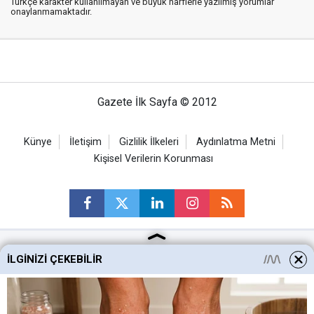
Türkçe karakter kullanılmayan ve büyük harflerle yazılmış yorumlar
onaylanmamaktadır.
Gazete İlk Sayfa © 2012
Künye
İletişim
Gizlilik İlkeleri
Aydınlatma Metni
Kişisel Verilerin Korunması
İLGINIZI ÇEKEBILIR
Ankara Haberleri
Keçiören Haberleri
Altındağ Haberleri