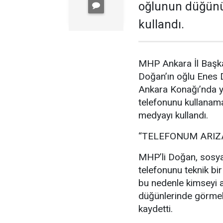
oğlunun düğünü
kullandı.
MHP Ankara İl Başka
Doğan’ın oğlu Enes
Ankara Konağı’nda ya
telefonunu kullanam
medyayı kullandı.
“TELEFONUM ARIZ
MHP’li Doğan, sosya
telefonunu teknik bir
bu nedenle kimseyi a
düğünlerinde görmek
kaydetti.