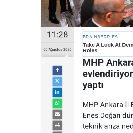
11:28
06 Ağustos 2026
MHP Ankara
evlendiriyo
yaptı
MHP Ankara İl B
Enes Doğan düny
teknik arıza ne