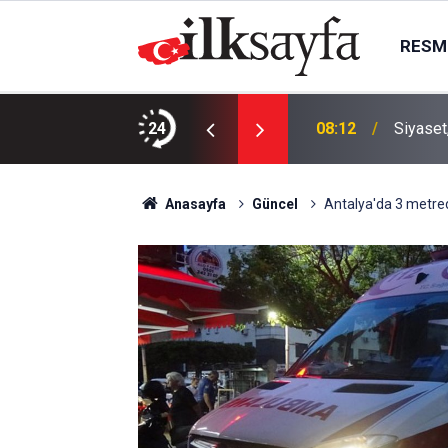
RESMI
arıyor!
24
08:12
Siyaset
Anasayfa
Güncel
Antalya'da 3 metred