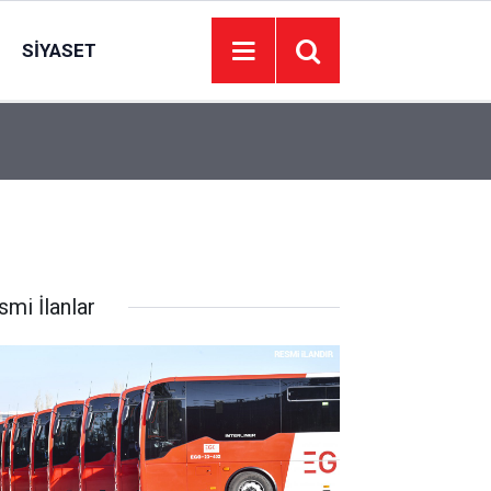
SIYASET
00:01
YEDEK PARÇA SATIN ALINACAKTIR
smi İlanlar