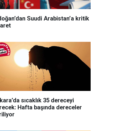
doğan’dan Suudi Arabistan’a kritik
yaret
kara’da sıcaklık 35 dereceyi
recek: Hafta başında dereceler
iliyor