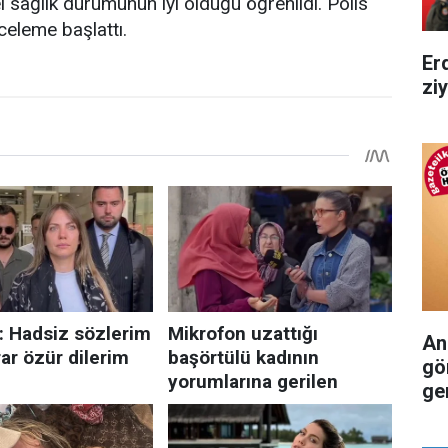
 sağlık durumunun iyi olduğu öğrenildi. Polis
inceleme başlattı.
Er
zi
An
gö
ger