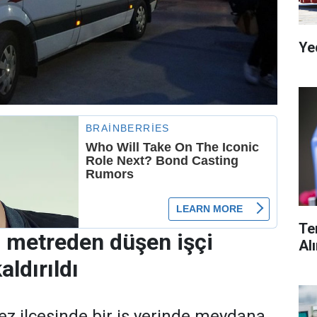
Ye
Te
3 metreden düşen işçi
Al
ldırıldı
ez ilçesinde bir iş yerinde meydana