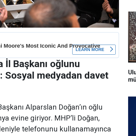
 İl Başkanı oğlunu
Ul
r: Sosyal medyadan davet
mü
aşkanı Alparslan Doğan’ın oğlu
a evine giriyor. MHP’li Doğan,
deniyle telefonunu kullanamayınca