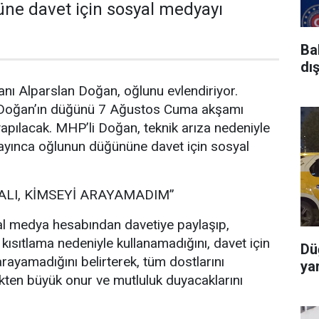
ne davet için sosyal medyayı
Ba
dı
nı Alparslan Doğan, oğlunu evlendiriyor.
 Doğan’ın düğünü 7 Ağustos Cuma akşamı
pılacak. MHP’li Doğan, teknik arıza nedeniyle
ayınca oğlunun düğününe davet için sosyal
ALI, KİMSEYİ ARAYAMADIM”
l medya hesabından davetiye paylaşıp,
 kısıtlama nedeniyle kullanamadığını, davet için
Dü
rayamadığını belirterek, tüm dostlarını
yar
ten büyük onur ve mutluluk duyacaklarını