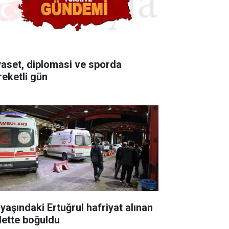
yaset, diplomasi ve sporda
reketli gün
 yaşındaki Ertuğrul hafriyat alınan
lette boğuldu