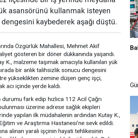
yük asansörünü kullanmak isteyen
ı dengesini kaybederek aşağı düştü.
arında Özgürlük Mahallesi, Mehmet Akif
Ba
liyet gösteren bir döner dükkanında yaşandı.
tay K., malzeme taşımak amacıyla kullanılan yük
rada bir anlık talihsizlik sonucu dengesini
etre yükseklikten zemine düşen genç işçi,
Gü
k acı içinde yerde kaldı.
 durumu fark edip hızlıca 112 Acil Çağrı
ulunması üzerine adrese sağlık ekipleri
erinde yapılan ilk müdahalenin ardından Kutay K.,
ğitim ve Araştırma Hastanesi’ne sevk edildi.
na alınan yaralı işçinin hayati tehlikesinin