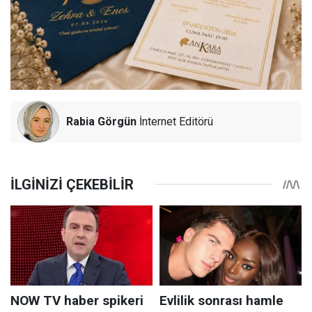
Rabia Görgün
İnternet Editörü