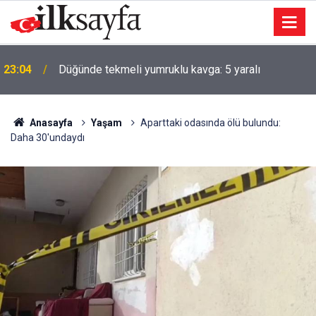
Fenerbahçe-Sturm Graz biletlerini karaborsada
22:51
satmaya çalıştıkları öne sürülen 2 kişi tutuklandı
Anasayfa
Yaşam
Aparttaki odasında ölü bulundu:
Daha 30'undaydı