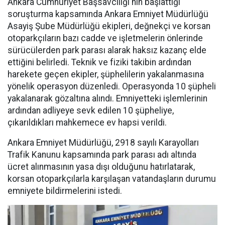
Ankara Cumhuriyet Başsavcılığı'nın başlattığı
soruşturma kapsamında Ankara Emniyet Müdürlüğü
Asayiş Şube Müdürlüğü ekipleri, değnekçi ve korsan
otoparkçıların bazı cadde ve işletmelerin önlerinde
sürücülerden park parası alarak haksız kazanç elde
ettiğini belirledi. Teknik ve fiziki takibin ardından
harekete geçen ekipler, şüphelilerin yakalanmasına
yönelik operasyon düzenledi. Operasyonda 10 şüpheli
yakalanarak gözaltına alındı. Emniyetteki işlemlerinin
ardından adliyeye sevk edilen 10 şüpheliye,
çıkarıldıkları mahkemece ev hapsi verildi.
Ankara Emniyet Müdürlüğü, 2918 sayılı Karayolları
Trafik Kanunu kapsamında park parası adı altında
ücret alınmasının yasa dışı olduğunu hatırlatarak,
korsan otoparkçılarla karşılaşan vatandaşların durumu
emniyete bildirmelerini istedi.