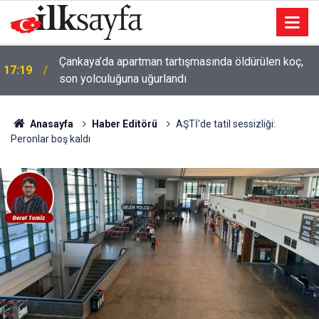
Çankaya’da apartman tartışmasında öldürülen koç,
17:19
son yolculuğuna uğurlandı
Anasayfa
Haber Editörü
AŞTİ'de tatil sessizliği:
Peronlar boş kaldı