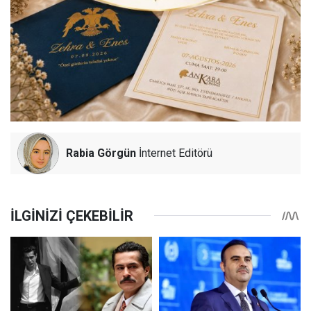
Rabia Görgün
İnternet Editörü