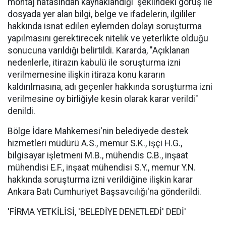
montaj hatasından kaynaklandığı' şeklindeki görüş ile
dosyada yer alan bilgi, belge ve ifadelerin, ilgililer
hakkında isnat edilen eylemden dolayı soruşturma
yapılmasını gerektirecek nitelik ve yeterlikte olduğu
sonucuna varıldığı belirtildi. Kararda, "Açıklanan
nedenlerle, itirazın kabulü ile soruşturma izni
verilmemesine ilişkin itiraza konu kararın
kaldırılmasına, adı geçenler hakkında soruşturma izni
verilmesine oy birliğiyle kesin olarak karar verildi"
denildi.
Bölge İdare Mahkemesi'nin belediyede destek
hizmetleri müdürü A.S., memur S.K., işçi H.G.,
bilgisayar işletmeni M.B., mühendis C.B., inşaat
mühendisi E.F., inşaat mühendisi S.Y., memur Y.N.
hakkında soruşturma izni verildiğine ilişkin karar
Ankara Batı Cumhuriyet Başsavcılığı'na gönderildi.
'FİRMA YETKİLİSİ, 'BELEDİYE DENETLEDİ' DEDİ'