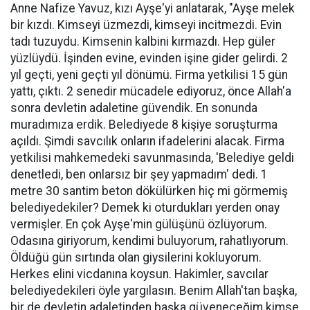
Anne Nafize Yavuz, kızı Ayşe'yi anlatarak, "Ayşe melek
bir kızdı. Kimseyi üzmezdi, kimseyi incitmezdi. Evin
tadı tuzuydu. Kimsenin kalbini kırmazdı. Hep güler
yüzlüydü. İşinden evine, evinden işine gider gelirdi. 2
yıl geçti, yeni geçti yıl dönümü. Firma yetkilisi 15 gün
yattı, çıktı. 2 senedir mücadele ediyoruz, önce Allah'a
sonra devletin adaletine güvendik. En sonunda
muradımıza erdik. Belediyede 8 kişiye soruşturma
açıldı. Şimdi savcılık onların ifadelerini alacak. Firma
yetkilisi mahkemedeki savunmasında, 'Belediye geldi
denetledi, ben onlarsız bir şey yapmadım' dedi. 1
metre 30 santim beton dökülürken hiç mi görmemiş
belediyedekiler? Demek ki oturdukları yerden onay
vermişler. En çok Ayşe'min gülüşünü özlüyorum.
Odasına giriyorum, kendimi buluyorum, rahatlıyorum.
Öldüğü gün sırtında olan giysilerini kokluyorum.
Herkes elini vicdanına koysun. Hakimler, savcılar
belediyedekileri öyle yargılasın. Benim Allah'tan başka,
bir de devletin adaletinden başka güveneceğim kimse