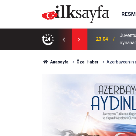
RESMI
Juventu
23:04
oynana
24
22:14
Tekirda
Anasayfa
Özel Haber
Azerbaycan’ın a