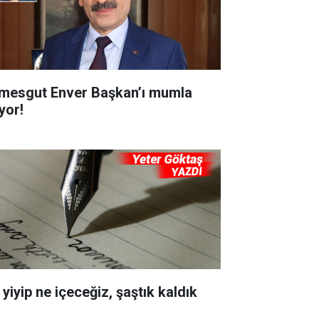
imesgut Enver Başkan’ı mumla
yor!
yiyip ne içeceğiz, şaştık kaldık