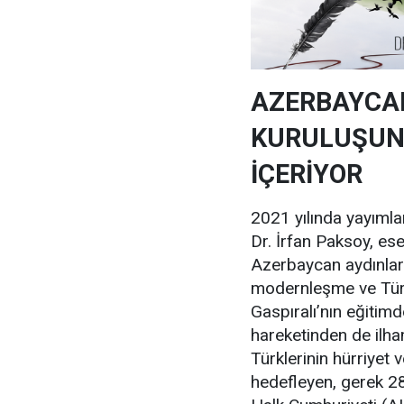
AZERBAYCAN
KURULUŞUNA
İÇERİYOR
2021 yılında yayımla
Dr. İrfan Paksoy, es
Azerbaycan aydınları,
modernleşme ve Türk
Gaspıralı’nın eğitimd
hareketinden de ilh
Türklerinin hürriyet v
hedefleyen, gerek 2