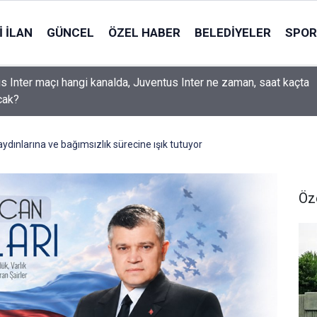
 İLAN
GÜNCEL
ÖZEL HABER
BELEDIYELER
SPOR
s Inter maçı hangi kanalda, Juventus Inter ne zaman, saat kaçta
cak?
ğ’da mezarlıkta bir kişi ölü bulundu
ydınlarına ve bağımsızlık sürecine ışık tutuyor
Öz