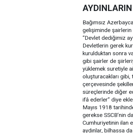
AYDINLARIN
Bağımsız Azerbaycan
gelişiminde şairleri
“Devlet dediğimiz ay
Devletlerin gerek ku
kurulduktan sonra var
gibi şairler de şiirl
yüklemek suretiyle a
oluşturacakları gibi,
çerçevesinde şekillen
süreçlerinde diğer ed
ifâ ederler” diye ek
Mayıs 1918 tarihinde
gerekse SSCB’nin da
Cumhuriyetinin ilan
aydınlar, bilhassa da