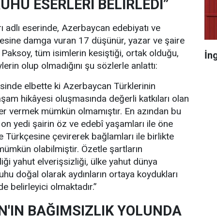
UHU ESERLERİ BELİRLEDİ”
 adlı eserinde, Azerbaycan edebiyatı ve
esine damga vuran 17 düşünür, yazar ve şaire
n Paksoy, tüm isimlerin kesiştiği, ortak olduğu,
İn
ylerin olup olmadığını şu sözlerle anlattı:
erisinde elbette ki Azerbaycan Türklerinin
yaşam hikâyesi oluşmasında değerli katkıları olan
yer vermek mümkün olmamıştır. En azından bu
n yedi şairin öz ve edebî yaşamları ile öne
ye Türkçesine çevirerek bağlamları ile birlikte
mkün olabilmiştir. Özetle şartların
iliği yahut elverişsizliği, ülke yahut dünya
hu doğal olarak aydınların ortaya koydukları
de belirleyici olmaktadır.”
'IN BAĞIMSIZLIK YOLUNDA