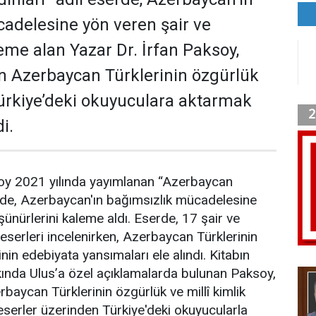
adelesine yön veren şair ve
eme alan Yazar Dr. İrfan Paksoy,
n Azerbaycan Türklerinin özgürlük
ürkiye’deki okuyuculara aktarmak
i.
soy 2021 yılında yayımlanan “Azerbaycan
inde, Azerbaycan'ın bağımsızlık mücadelesine
ünürlerini kaleme aldı. Eserde, 17 şair ve
 eserleri incelenirken, Azerbaycan Türklerinin
in edebiyata yansımaları ele alındı. Kitabın
kında Ulus’a özel açıklamalarda bulunan Paksoy,
baycan Türklerinin özgürlük ve millî kimlik
serler üzerinden Türkiye'deki okuyucularla