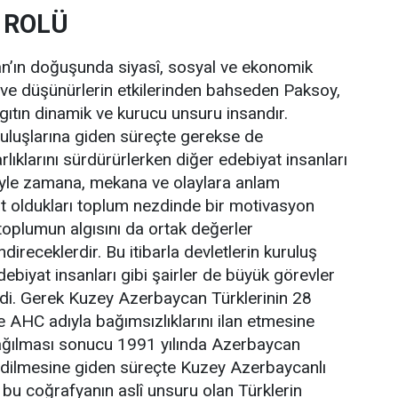
 ROLÜ
’ın doğuşunda siyasî, sosyal ve ekonomik
n ve düşünürlerin etkilerinden bahseden Paksoy,
gıtın dinamik ve kurucu unsuru insandır.
ruluşlarına giden süreçte gerekse de
lıklarını sürdürürlerken diğer edebiyat insanları
eriyle zamana, mekana ve olaylara anlam
it oldukları toplum nezdinde bir motivasyon
 toplumun algısını da ortak değerler
direceklerdir. Bu itibarla devletlerin kuruluş
ebiyat insanları gibi şairler de büyük görevler
ledi. Gerek Kuzey Azerbaycan Türklerinin 28
 AHC adıyla bağımsızlıklarını ilan etmesine
ğılması sonucu 1991 yılında Azerbaycan
 edilmesine giden süreçte Kuzey Azerbaycanlı
 bu coğrafyanın aslî unsuru olan Türklerin