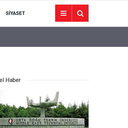
SIYASET
22:09
İzmir’de 44 kişi hayatını kaybetti… 7 Ağustos 20
el Haber