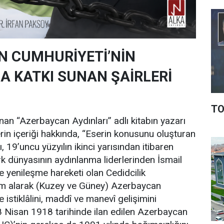
 CUMHURİYETİ’NİN
 KATKI SUNAN ŞAİRLERİ
TO
nan “Azerbaycan Aydınları” adlı kitabın yazarı
erin içeriği hakkında, “Eserin konusunu oluşturan
 19’uncu yüzyılın ikinci yarısından itibaren
 dünyasının aydınlanma liderlerinden İsmail
e yenileşme hareketi olan Cedidcilik
am alarak (Kuzey ve Güney) Azerbaycan
e istiklâlini, maddî ve manevî gelişimini
8 Nisan 1918 tarihinde ilan edilen Azerbaycan