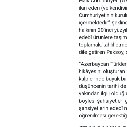
Halk Cumhuriyeti (AH
ilan eden (ve kendis
Cumhuriyetinin kurulm
içermektedir” şekli
halkının 20’inci yüzy
edebî ürünlere taşım
toplamak, tahlil etm
dile getiren Paksoy, 
“Azerbaycan Türkleri
hikâyesini oluşturan 
kalplerinde büyük bir
düşüncenin tarihi de 
yakından ilgili oldu
böylesi şahsiyetleri 
şahsiyetlerin edebî m
öğrenilmesi gerektiğ