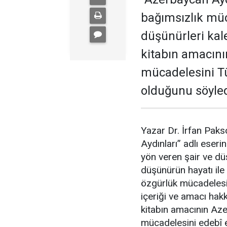
bağımsızlık müc
düşünürleri kal
kitabın amacını
mücadelesini T
olduğunu söyled
Yazar Dr. İrfan Pak
Aydınları” adlı eser
yön veren şair ve düş
düşünürün hayatı ile
özgürlük mücadelesin
içeriği ve amacı hak
kitabın amacının Azer
mücadelesini edebî e