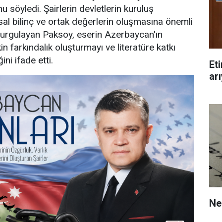
 söyledi. Şairlerin devletlerin kuruluş
al bilinç ve ortak değerlerin oluşmasına önemli
vurgulayan Paksoy, eserin Azerbaycan'ın
kin farkındalık oluşturmayı ve literatüre katkı
ni ifade etti.
Et
arı
Ne 