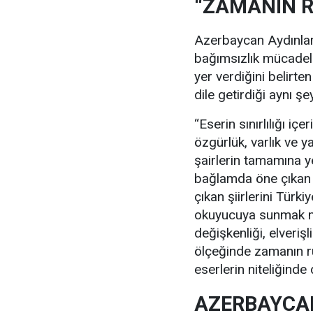
“ZAMANIN R
Azerbaycan Aydınları
bağımsızlık mücadel
yer verdiğini belirte
dile getirdiği aynı şe
“Eserin sınırlılığı iç
özgürlük, varlık ve 
şairlerin tamamına 
bağlamda öne çıkan o
çıkan şiirlerini Türki
okuyucuya sunmak mü
değişkenliği, elverişl
ölçeğinde zamanın ru
eserlerin niteliğinde 
AZERBAYCAN