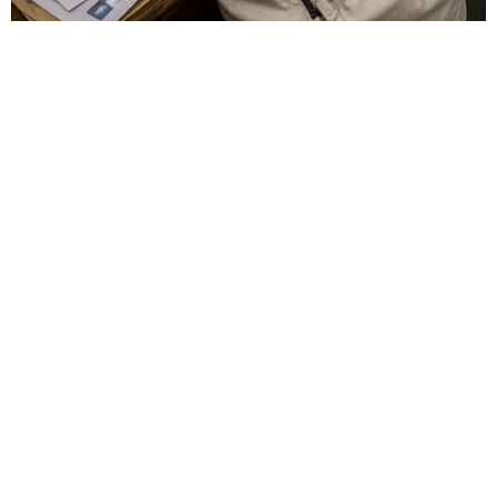
HABERE
YORUM KAT
UYARI:
Küfür, hakaret, rencide edici cümleler veya imalar, inançlara saldırı
içeren, imla kuralları ile yazılmamış,
Türkçe karakter kullanılmayan ve büyük harflerle yazılmış yorumlar