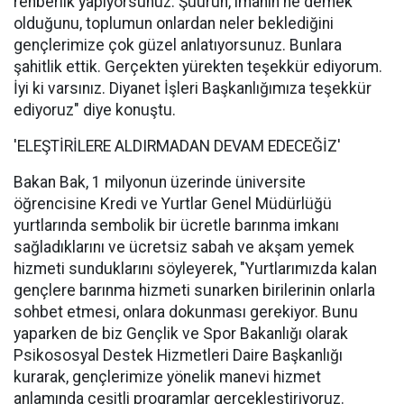
rehberlik yapıyorsunuz. Şuurun, imanın ne demek
olduğunu, toplumun onlardan neler beklediğini
gençlerimize çok güzel anlatıyorsunuz. Bunlara
şahitlik ettik. Gerçekten yürekten teşekkür ediyorum.
İyi ki varsınız. Diyanet İşleri Başkanlığımıza teşekkür
ediyoruz" diye konuştu.
'ELEŞTİRİLERE ALDIRMADAN DEVAM EDECEĞİZ'
Bakan Bak, 1 milyonun üzerinde üniversite
öğrencisine Kredi ve Yurtlar Genel Müdürlüğü
yurtlarında sembolik bir ücretle barınma imkanı
sağladıklarını ve ücretsiz sabah ve akşam yemek
hizmeti sunduklarını söyleyerek, "Yurtlarımızda kalan
gençlere barınma hizmeti sunarken birilerinin onlarla
sohbet etmesi, onlara dokunması gerekiyor. Bunu
yaparken de biz Gençlik ve Spor Bakanlığı olarak
Psikososyal Destek Hizmetleri Daire Başkanlığı
kurarak, gençlerimize yönelik manevi hizmet
anlamında çeşitli programlar gerçekleştiriyoruz.