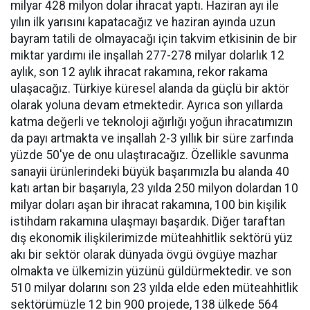
milyar 428 milyon dolar ihracat yaptı. Haziran ayı ile
yılın ilk yarısını kapatacağız ve haziran ayında uzun
bayram tatili de olmayacağı için takvim etkisinin de bir
miktar yardımı ile inşallah 277-278 milyar dolarlık 12
aylık, son 12 aylık ihracat rakamına, rekor rakama
ulaşacağız. Türkiye küresel alanda da güçlü bir aktör
olarak yoluna devam etmektedir. Ayrıca son yıllarda
katma değerli ve teknoloji ağırlığı yoğun ihracatımızın
da payı artmakta ve inşallah 2-3 yıllık bir süre zarfında
yüzde 50'ye de onu ulaştıracağız. Özellikle savunma
sanayii ürünlerindeki büyük başarımızla bu alanda 40
katı artan bir başarıyla, 23 yılda 250 milyon dolardan 10
milyar doları aşan bir ihracat rakamına, 100 bin kişilik
istihdam rakamına ulaşmayı başardık. Diğer taraftan
dış ekonomik ilişkilerimizde müteahhitlik sektörü yüz
akı bir sektör olarak dünyada övgü övgüye mazhar
olmakta ve ülkemizin yüzünü güldürmektedir. ve son
510 milyar dolarını son 23 yılda elde eden müteahhitlik
sektörümüzle 12 bin 900 projede, 138 ülkede 564