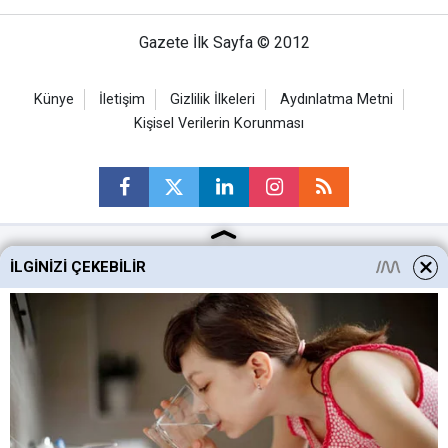
Gazete İlk Sayfa © 2012
Künye
İletişim
Gizlilik İlkeleri
Aydınlatma Metni
Kişisel Verilerin Korunması
İLGINIZI ÇEKEBILIR
Ankara Haberleri
Keçiören Haberleri
Altındağ Haberleri
Sincan Haberleri
Mamak Haberleri