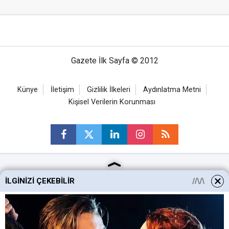
Gazete İlk Sayfa © 2012
Künye
İletişim
Gizlilik İlkeleri
Aydınlatma Metni
Kişisel Verilerin Korunması
Ankara Haberleri
İLGINIZI ÇEKEBILIR
Keçiören Haberleri
Altındağ Haberleri