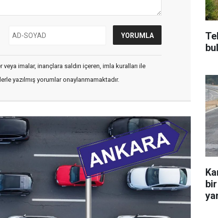
Te
bu
veya imalar, inançlara saldırı içeren, imla kuralları ile
flerle yazılmış yorumlar onaylanmamaktadır.
Ka
bir
yar