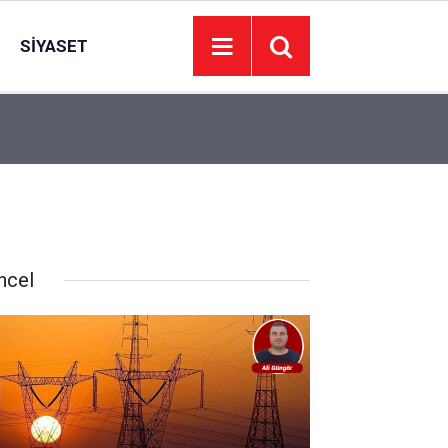
SIYASET
08:26
Hafta sonu gündemi Ankara’da yoğun geçecek
ncel