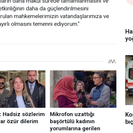
aların daha makul sürede tamamlanmasını ve
etkinliğinin daha da güçlendirilmesini
kurulan mahkemelerimizin vatandaşlarımıza ve
ayırlı olmasını temenni ediyorum."
Ha
yo
Ko
bıç