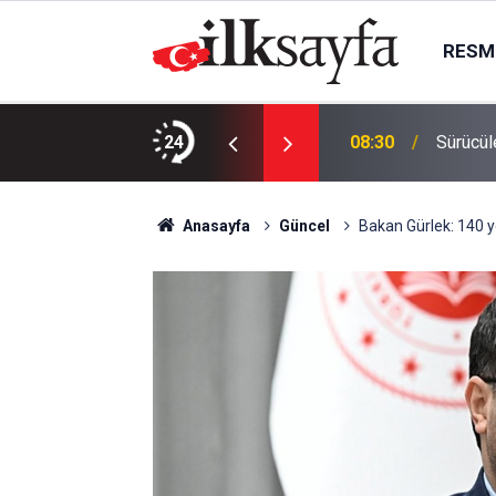
RESMI
zalar artıyor
24
08:30
Sürücül
Anasayfa
Güncel
Bakan Gürlek: 140 