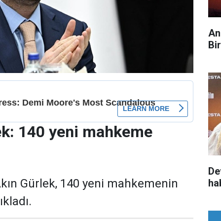
An
Bi
ek: 140 yeni mahkeme
De
Akın Gürlek, 140 yeni mahkemenin
ha
kladı.