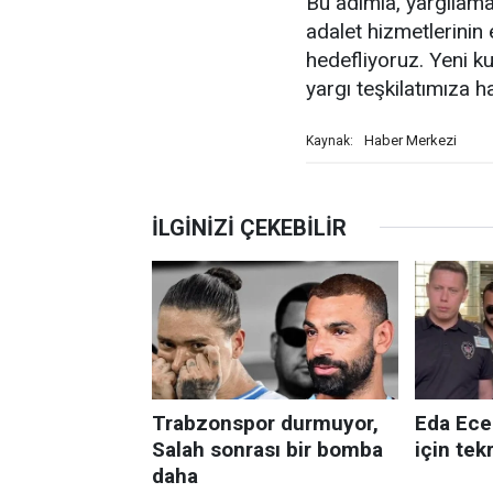
Bu adımla, yargılam
adalet hizmetlerinin 
hedefliyoruz. Yeni 
yargı teşkilatımıza h
Haber Merkezi
Kaynak: