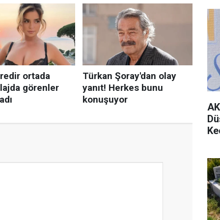
AK
Dü
Ke