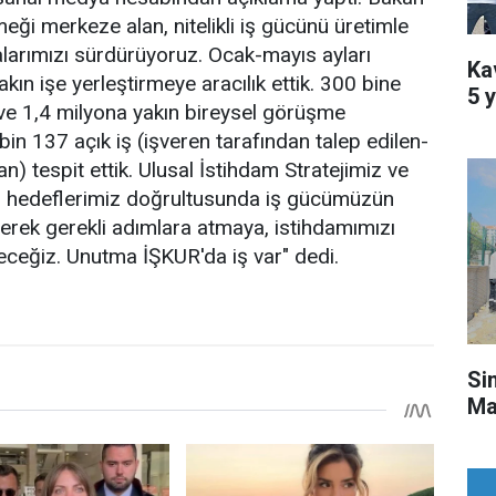
meği merkeze alan, nitelikli iş gücünü üretimle
larımızı sürdürüyoruz. Ocak-mayıs ayları
Kav
kın işe yerleştirmeye aracılık ettik. 300 bine
5 y
i ve 1,4 milyona yakın bireysel görüşme
bin 137 açık iş (işveren tarafından talep edilen-
n) tespit ettik. Ulusal İstihdam Stratejimiz ve
 hedeflerimiz doğrultusunda iş gücümüzün
ederek gerekli adımlara atmaya, istihdamımızı
ceğiz. Unutma İŞKUR'da iş var" dedi.
Si
Ma