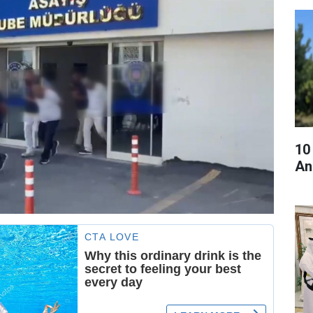
10
An