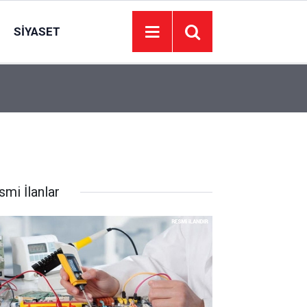
SIYASET
17:17
Bakan Kurum: Bu işler ahbap çavuş ilişkisiyle y
smi İlanlar