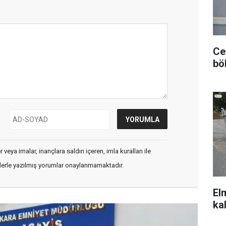
Ce
bö
veya imalar, inançlara saldırı içeren, imla kuralları ile
flerle yazılmış yorumlar onaylanmamaktadır.
El
ka