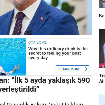
Ba
Te
an: “İlk 5 ayda yaklaşık 590
Al
yerleştirildi”
al Güvenlik Bakanı Vedat Işıkhan,