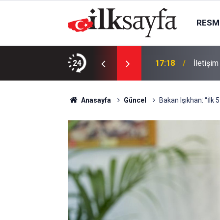
RESMI
da öldürülen koç, son yolculuğuna uğurlandı
24
17:18
İletişi
Anasayfa
Güncel
Bakan Işıkhan: “İlk 5 