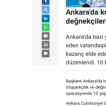
Ankara'da k
değnekçile
Ankara'da bazı y
eden vatandaşl
kazanç elde ed
düzenlendi. 10 k
Başkent Ankara'da b
otoparkçılık ve değne
operasyonda 10 şüphe
Ankara Cumhuriyet Ba