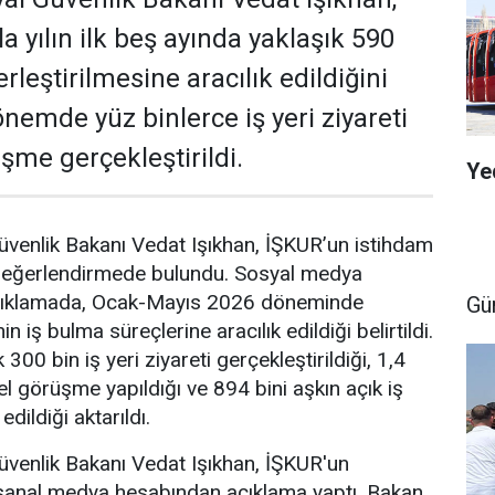
la yılın ilk beş ayında yaklaşık 590
erleştirilmesine aracılık edildiğini
önemde yüz binlerce iş yeri ziyareti
şme gerçekleştirildi.
Ye
üvenlik Bakanı Vedat Işıkhan, İŞKUR’un istihdam
in değerlendirmede bulundu. Sosyal medya
açıklamada, Ocak-Mayıs 2026 döneminde
Gü
in iş bulma süreçlerine aracılık edildiği belirtildi.
300 bin iş yeri ziyareti gerçekleştirildiği, 1,4
el görüşme yapıldığı ve 894 bini aşkın açık iş
dildiği aktarıldı.
üvenlik Bakanı Vedat Işıkhan, İŞKUR'un
n sanal medya hesabından açıklama yaptı. Bakan