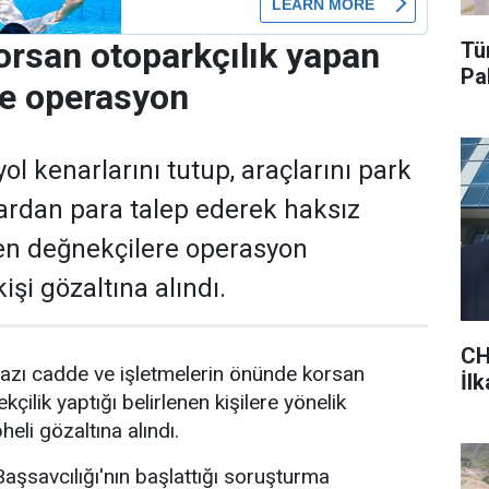
orsan otoparkçılık yapan
Tü
Pa
re operasyon
ol kenarlarını tutup, araçlarını park
ardan para talep ederek haksız
en değnekçilere operasyon
işi gözaltına alındı.
CH
azı cadde ve işletmelerin önünde korsan
İl
kçilik yaptığı belirlenen kişilere yönelik
li gözaltına alındı.
şsavcılığı'nın başlattığı soruşturma