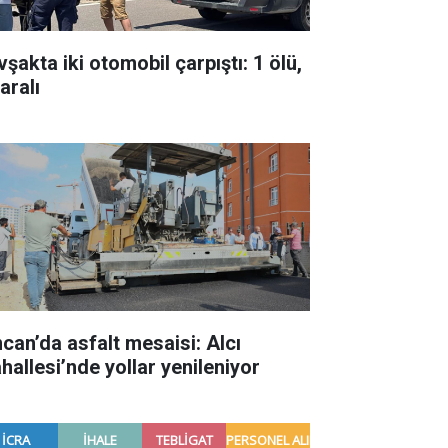
şakta iki otomobil çarpıştı: 1 ölü,
aralı
ncan’da asfalt mesaisi: Alcı
hallesi’nde yollar yenileniyor