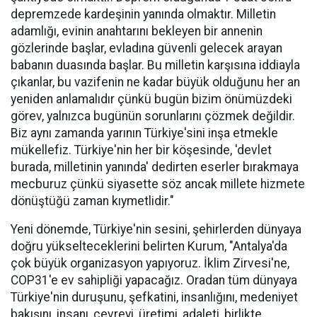
depremzede kardeşinin yanında olmaktır. Milletin
adamlığı, evinin anahtarını bekleyen bir annenin
gözlerinde başlar, evladına güvenli gelecek arayan
babanın duasında başlar. Bu milletin karşısına iddiayla
çıkanlar, bu vazifenin ne kadar büyük olduğunu her an
yeniden anlamalıdır çünkü bugün bizim önümüzdeki
görev, yalnızca bugünün sorunlarını çözmek değildir.
Biz aynı zamanda yarının Türkiye'sini inşa etmekle
mükellefiz. Türkiye'nin her bir köşesinde, 'devlet
burada, milletinin yanında' dedirten eserler bırakmaya
mecburuz çünkü siyasette söz ancak millete hizmete
dönüştüğü zaman kıymetlidir."
Yeni dönemde, Türkiye'nin sesini, şehirlerden dünyaya
doğru yükselteceklerini belirten Kurum, "Antalya'da
çok büyük organizasyon yapıyoruz. İklim Zirvesi'ne,
COP31'e ev sahipliği yapacağız. Oradan tüm dünyaya
Türkiye'nin duruşunu, şefkatini, insanlığını, medeniyet
bakışını, insanı, çevreyi, üretimi, adaleti, birlikte