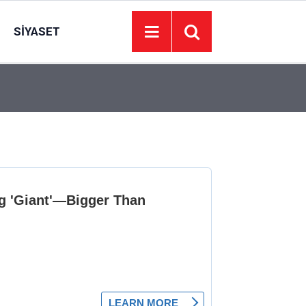
SIYASET
17:17
Bakan Kurum: Bu işler ahbap çavuş ilişkisiyle y