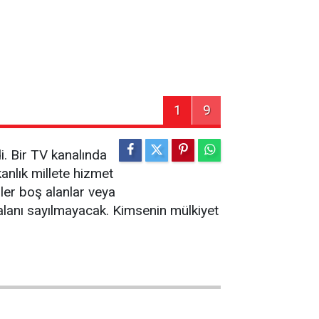
1
9
. Bir TV kanalında
kanlık millete hizmet
rler boş alanlar veya
 alanı sayılmayacak. Kimsenin mülkiyet