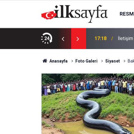
RESMI
da öldürülen koç, son yolculuğuna uğurlandı
24
17:18
İletişi
Anasayfa
Foto Galeri
Siyaset
Bak