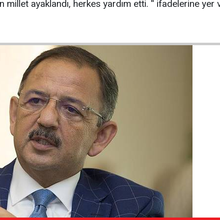
millet ayaklandı, herkes yardım etti. '' ifadelerine yer v