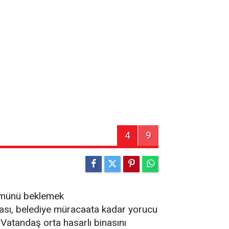
4
9
ölümünü beklemek
ması, belediye müracaata kadar yorucu
Vatandaş orta hasarlı binasını