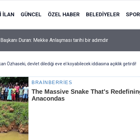
 İLAN
GÜNCEL
ÖZEL HABER
BELEDIYELER
SPOR
m Başkanı Duran: Mekke Anlaşması tarihi bir adımdır
an Özhaseki, devlet dilediği eve el koyabilecek iddiasına açıklık getirdi!