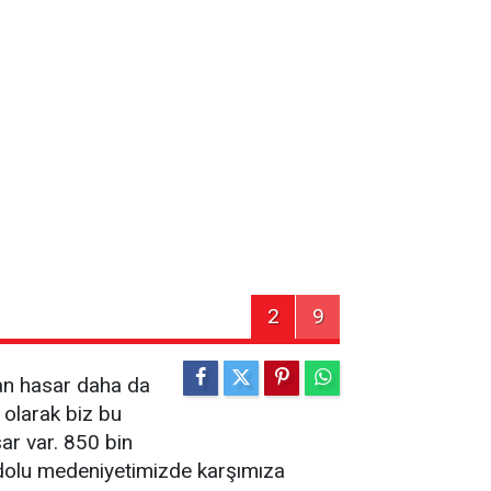
2
9
man hasar daha da
t olarak biz bu
ar var. 850 bin
nadolu medeniyetimizde karşımıza