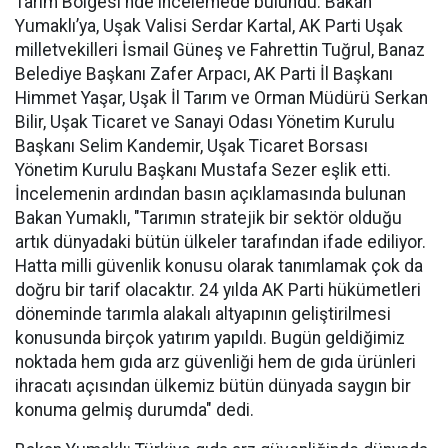
Tarım Bölgesi'nde incelemede bulundu. Bakan
Yumaklı’ya, Uşak Valisi Serdar Kartal, AK Parti Uşak
milletvekilleri İsmail Güneş ve Fahrettin Tuğrul, Banaz
Belediye Başkanı Zafer Arpacı, AK Parti İl Başkanı
Himmet Yaşar, Uşak İl Tarım ve Orman Müdürü Serkan
Bilir, Uşak Ticaret ve Sanayi Odası Yönetim Kurulu
Başkanı Selim Kandemir, Uşak Ticaret Borsası
Yönetim Kurulu Başkanı Mustafa Sezer eşlik etti.
İncelemenin ardından basın açıklamasında bulunan
Bakan Yumaklı, "Tarımın stratejik bir sektör olduğu
artık dünyadaki bütün ülkeler tarafından ifade ediliyor.
Hatta milli güvenlik konusu olarak tanımlamak çok da
doğru bir tarif olacaktır. 24 yılda AK Parti hükümetleri
döneminde tarımla alakalı altyapının geliştirilmesi
konusunda birçok yatırım yapıldı. Bugün geldiğimiz
noktada hem gıda arz güvenliği hem de gıda ürünleri
ihracatı açısından ülkemiz bütün dünyada saygın bir
konuma gelmiş durumda" dedi.