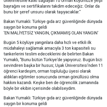
önlenmesine katkı sağlayan 10 orman köyümüze yeşil
bayrağını ve sertifikalarını takdim edeceğiz. Onlar da
bunu bir şeref unsuru olarak taşıyacaklar."
Bakan Yumaklı: Türkiye gıda arz güvenliğinde dünyada
saygın bir konuma geldi
'EN MALİYETSİZ YANGIN, ÇIKMAMIŞ OLAN YANGIN'
Bugün 5 köylüye yangınlara daha hızlı ve etkili ilk
müdahaleyi sağlamak amacıyla 3 ton kapasiteli su
tankerlerini teslim edeceklerini de belirten Bakan
Yumaklı, “Bunu bütün Türkiye'de yapıyoruz. Bugün bizi
sevindiren başka bir husus; Uşak Üniversitesi'nden 11
öğrenci kardeşim, orman topluluğu üyesi olarak
aldıkları eğitimler sonucunda orman gönüllüsü olma
hakkını kazandı. Keşke ben de öğrencilik zamanında
böyle bir ekibin içerisinde olabilseydim.
Bakan Yumaklı: Türkiye gıda arz güvenliğinde dünyada
saygın bir konuma geldi