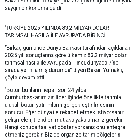
Bakan Yumaklı: Türkiye gıda arz güvenliğinde dünyada
saygın bir konuma geldi
'TÜRKİYE 2025 YILINDA 83,2 MİLYAR DOLAR
TARIMSAL HASILA İLE AVRUPA’DA BİRİNCİ'
“Birkaç gün önce Dünya Bankası tarafından açıklanan
2025 yılı sonuçlarına göre ülkemiz 83,2 milyar dolar
tarımsal hasıla ile Avrupa'da 1'inci, dünyada 7’nci
sırada yerini almış durumda” diyen Bakan Yumaklı,
şöyle devam etti:
"Bütün bunların hepsi, son 24 yılda
Cumhurbaşkanımızın liderliğinde özellikle tarımla
alakalı bütün yatırımların gerçekleştirilmesinin
sonucu. Eğer dünya ile rekabet etmek istiyorsanız
gelişmeleri, trendleri mutlaka yakalamanız gerekir.
Hangi konuda faaliyet gösteriyorsanız onu entegre
etmeniz gerekir. Biz de organize tarım bölgelerini