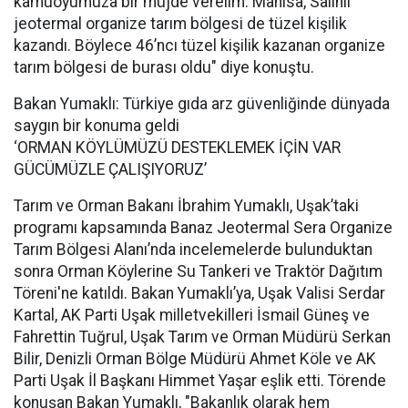
kamuoyumuza bir müjde verelim. Manisa, Salihli
jeotermal organize tarım bölgesi de tüzel kişilik
kazandı. Böylece 46’ncı tüzel kişilik kazanan organize
tarım bölgesi de burası oldu" diye konuştu.
Bakan Yumaklı: Türkiye gıda arz güvenliğinde dünyada
saygın bir konuma geldi
‘ORMAN KÖYLÜMÜZÜ DESTEKLEMEK İÇİN VAR
GÜCÜMÜZLE ÇALIŞIYORUZ’
Tarım ve Orman Bakanı İbrahim Yumaklı, Uşak’taki
programı kapsamında Banaz Jeotermal Sera Organize
Tarım Bölgesi Alanı’nda incelemelerde bulunduktan
sonra Orman Köylerine Su Tankeri ve Traktör Dağıtım
Töreni'ne katıldı. Bakan Yumaklı’ya, Uşak Valisi Serdar
Kartal, AK Parti Uşak milletvekilleri İsmail Güneş ve
Fahrettin Tuğrul, Uşak Tarım ve Orman Müdürü Serkan
Bilir, Denizli Orman Bölge Müdürü Ahmet Köle ve AK
Parti Uşak İl Başkanı Himmet Yaşar eşlik etti. Törende
konuşan Bakan Yumaklı, "Bakanlık olarak hem