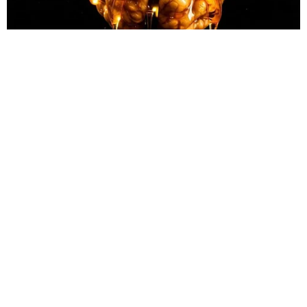
UYARI:
Küfür, hakaret, rencide edici cümleler veya imalar, inançlara saldırı
içeren, imla kuralları ile yazılmamış,
Türkçe karakter kullanılmayan ve büyük harflerle yazılmış yorumlar
onaylanmamaktadır.
Gazete İlk Sayfa © 2012
Künye
İletişim
Gizlilik İlkeleri
Aydınlatma Metni