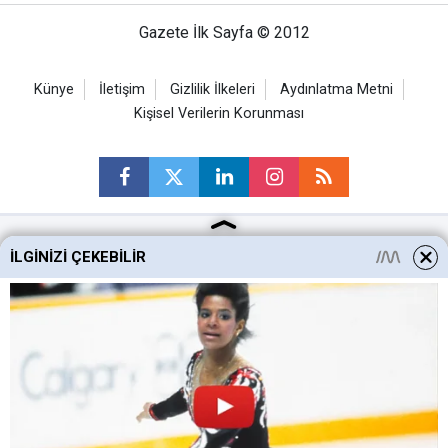
Gazete İlk Sayfa © 2012
Künye
İletişim
Gizlilik İlkeleri
Aydınlatma Metni
Kişisel Verilerin Korunması
İLGINIZI ÇEKEBILIR
Ankara Haberleri
Keçiören Haberleri
Altındağ Haberleri
Sincan Haberleri
Mamak Haberleri