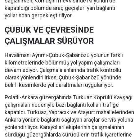
sağlanırken, Kömüşini mevkisinde iki yönün de
kapatıldığı bölümde araç geçişleri yan bağlantı
yollarından gerçekleştiriliyor.
ÇUBUK VE ÇEVRESİNDE
ÇALIŞMALAR SÜRÜYOR
Havalimanı Ayrımı-Çubuk-Şabanözü yolunun farklı
kilometrelerinde bölünmüş yol yapım çalışmaları
devam ediyor. Çalışma alanlarında trafik kontrollü
olarak yönlendirilirken, Çubuk-Şabanözü yönünde
belirli kesimlerde yol daraltmaları uygulanıyor.
Polatlı-Ankara güzergâhında Turkuaz Köprülü Kavşağı
çalışmaları nedeniyle bazı bağlantı kolları trafiğe
kapatıldı. Turkuaz, Yapracık ve Atayurt mahallelerinden
Ankara yönüne bağlantı sağlayan araçlar servis yoluna
yönlendiriliyor. Karayolları ekiplerinin çalışmalarının
sürdüğü güzergâhlarda sürücülerin trafik işaretlerine