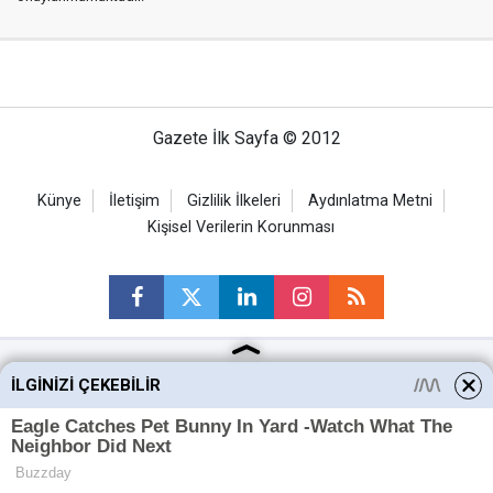
Gazete İlk Sayfa © 2012
Künye
İletişim
Gizlilik İlkeleri
Aydınlatma Metni
Kişisel Verilerin Korunması
İLGINIZI ÇEKEBILIR
Ankara Haberleri
Keçiören Haberleri
Altındağ Haberleri