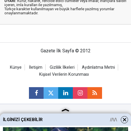
UYARI:
Küfür, hakaret, rencide edici cümleler veya imalar, inançlara saldırı
içeren, imla kuralları ile yazılmamış,
Türkçe karakter kullanılmayan ve büyük harflerle yazılmış yorumlar
onaylanmamaktadır.
Gazete İlk Sayfa © 2012
Künye
İletişim
Gizlilik İlkeleri
Aydınlatma Metni
Kişisel Verilerin Korunması
Ankara Haberleri
İLGINIZI ÇEKEBILIR
Keçiören Haberleri