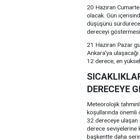
20 Haziran Cumartesi
olacak. Gün içerisin
düşüşünü sürdürecek
dereceyi göstermesi
21 Haziran Pazar gü
Ankara'ya ulaşacağı 
12 derece, en yüksek
SICAKLIKLA
DERECEYE G
Meteorolojik tahmin
koşullarında önemli
32 dereceye ulaşan s
derece seviyelerine k
başkentte daha serin