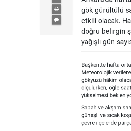
gök gürültülü 
etkili olacak. H
doğru belirgin 
yağışlı gün sayı
Başkentte hafta ortas
Meteorolojik veriler
gökyüzü hâkim olaca
ölçülürken, öğle saa
yükselmesi bekleniyo
Sabah ve akşam saatl
güneşli ve sıcak koş
çevre ilçelerde parç