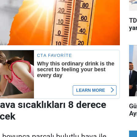
TD
yar
ava sıcaklıkları 8 derece
Gü
Ay
ecek
 boyunca parçalı bulutlu hava ile