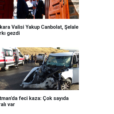
kara Valisi Yakup Canbolat, Şelale
rkı gezdi
tman'da feci kaza: Çok sayıda
alı var