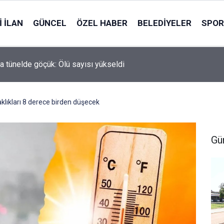
 İLAN
GÜNCEL
ÖZEL HABER
BELEDIYELER
SPOR
a tünelde göçük: Ölü sayısı yükseldi
klıkları 8 derece birden düşecek
Gü