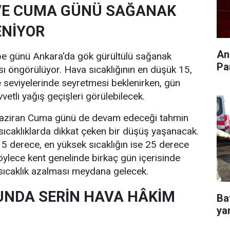
VE CUMA GÜNÜ SAĞANAK
ENİYOR
An
e günü Ankara'da gök gürültülü sağanak
Pa
ası öngörülüyor. Hava sıcaklığının en düşük 15,
 seviyelerinde seyretmesi beklenirken, gün
vvetli yağış geçişleri görülebilecek.
 Haziran Cuma günü de devam edeceği tahmin
sıcaklıklarda dikkat çeken bir düşüş yaşanacak.
15 derece, en yüksek sıcaklığın ise 25 derece
öylece kent genelinde birkaç gün içerisinde
 sıcaklık azalması meydana gelecek.
UNDA SERİN HAVA HÂKİM
Ba
yar