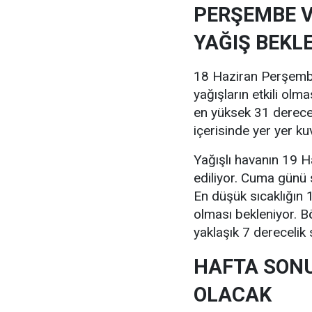
PERŞEMBE 
YAĞIŞ BEKL
18 Haziran Perşemb
yağışların etkili olm
en yüksek 31 derece
içerisinde yer yer ku
Yağışlı havanın 19
ediliyor. Cuma günü 
En düşük sıcaklığın 
olması bekleniyor. B
yaklaşık 7 derecelik
HAFTA SON
OLACAK