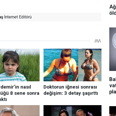
Ağ
öl
aş
İnternet Editörü
Ba
va
pl