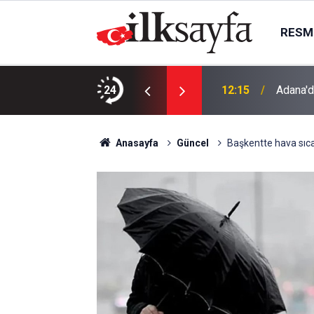
RESMI
ri Fırat'ta boğuldu
24
12:15
Adana'd
Anasayfa
Güncel
Başkentte hava sıca