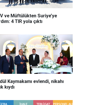
V ve Müftülükten Suriye’ye
dım: 4 TIR yola çıktı
dül Kaymakamı evlendi, nikahı
ık kıydı