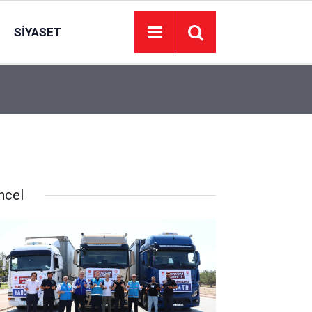
SIYASET
11:22
Güdül Kaymakamı evlendi, nikahı Ayık kıydı
ncel