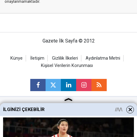
onaylanmamaktadır.
Gazete İlk Sayfa © 2012
Künye
İletişim
Gizlilik İlkeleri
Aydınlatma Metni
Kişisel Verilerin Korunması
İLGINIZI ÇEKEBILIR
Ankara Haberleri
Keçiören Haberleri
Altındağ Haberleri