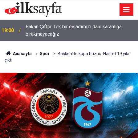
Bakan Çiftçi: Tek bir evladımızı dahi karanlığa
19:00
bırakmayacağız
Anasayfa
Spor
Başkentte kupa hüznü: Hasret 19 yıla
çıktı