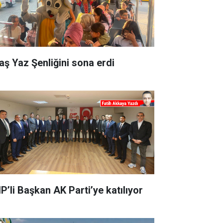
aş Yaz Şenliğini sona erdi
P’li Başkan AK Parti’ye katılıyor