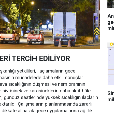
An
ge
mi
Rİ TERCİH EDİLİYOR
şkanlığı yetkilileri, ilaçlamaların gece
masının mücadelede daha etkili sonuçlar
 Hava sıcaklığının düşmesi ve nem oranının
e sivrisinek ve karasineklerin daha aktif hâle
Si
en, gündüz saatlerinde yüksek sıcaklığın ilaçların
mi
 aktarıldı. Çalışmaların planlanmasında zararlı
iği dikkate alınarak gece uygulamalarına ağırlık