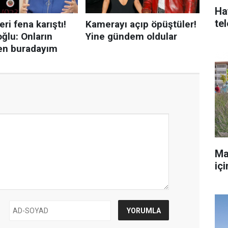
Ha
te
Ma
iç