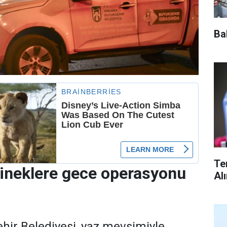
Ba
Te
ineklere gece operasyonu
Al
ir Belediyesi, yaz mevsimiyle