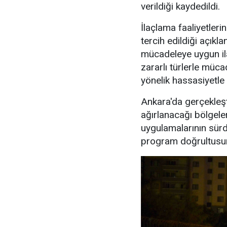
verildiği kaydedildi.
İlaçlama faaliyetler
tercih edildiği açıkla
mücadeleye uygun ilaç
zararlı türlerle mü
yönelik hassasiyetle 
Ankara'da gerçekleş
ağırlanacağı bölgele
uygulamalarının sürdür
program doğrultusund