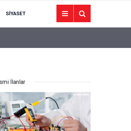
SIYASET
22:09
İzmir’de 44 kişi hayatını kaybetti… 7 Ağustos 20
smi İlanlar