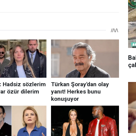
Ba
ça