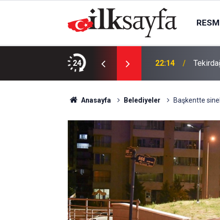
RESMI
da, Juventus Inter ne zaman, saat kaçta
24
22:14
Tekirda
Anasayfa
Belediyeler
Başkentte sine