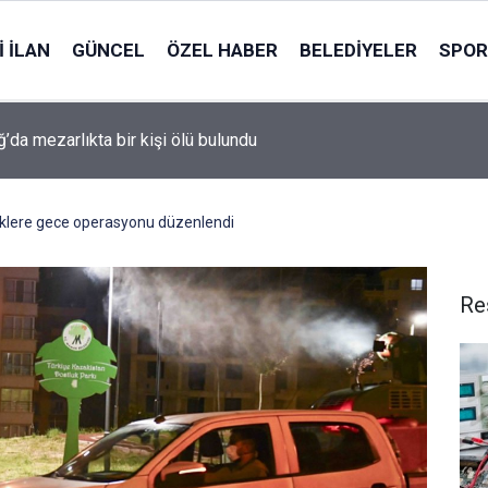
 İLAN
GÜNCEL
ÖZEL HABER
BELEDIYELER
SPOR
ğ’da mezarlıkta bir kişi ölü bulundu
klere gece operasyonu düzenlendi
Re