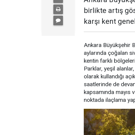
birlikte artış g
karşı kent gene
Ankara Büyükşehir Be
aylarında çoğalan si
kentin farklı bölgeler
Parklar, yeşil alanla
olarak kullandığı açı
saatlerinde de deva
kapsamında mayıs ve
noktada ilaçlama yapıl