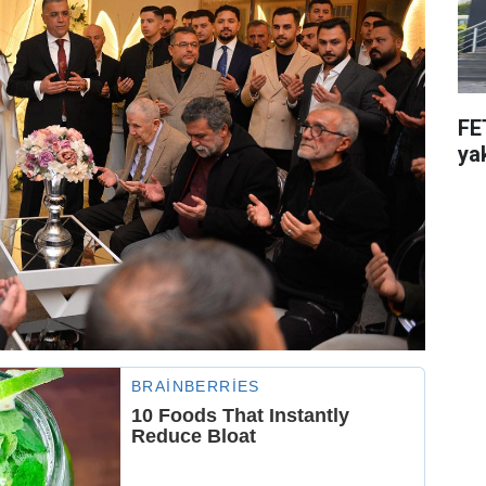
FE
ya