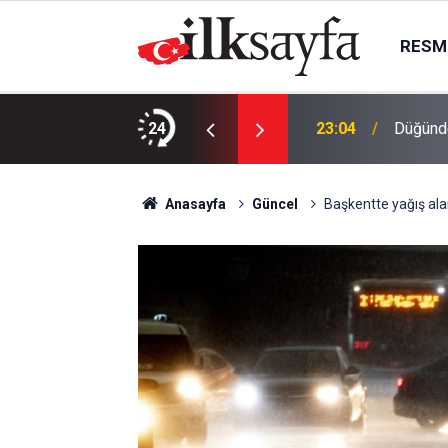
RESMI
eşkes dışında seçenek yoktur
24
23:04
Düğünde
Anasayfa
Güncel
Başkentte yağış ala