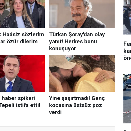
Fe
ka
ön