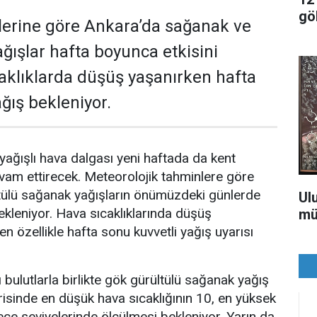
gö
ilerine göre Ankara’da sağanak ve
ğışlar hafta boyunca etkisini
aklıklarda düşüş yaşanırken hafta
ğış bekleniyor.
 yağışlı hava dalgası yeni haftada da kent
evam ettirecek. Meteorolojik tahminlere göre
tülü sağanak yağışların önümüzdeki günlerde
Ul
ekleniyor. Hava sıcaklıklarında düşüş
mü
ken özellikle hafta sonu kuvvetli yağış uyarısı
bulutlarla birlikte gök gürültülü sağanak yağış
erisinde en düşük hava sıcaklığının 10, en yüksek
ece seviyelerinde ölçülmesi bekleniyor. Yarın da