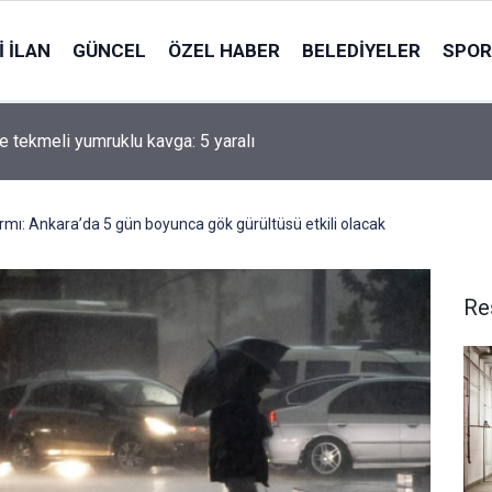
 İLAN
GÜNCEL
ÖZEL HABER
BELEDIYELER
SPOR
 tekmeli yumruklu kavga: 5 yaralı
rmı: Ankara’da 5 gün boyunca gök gürültüsü etkili olacak
Re