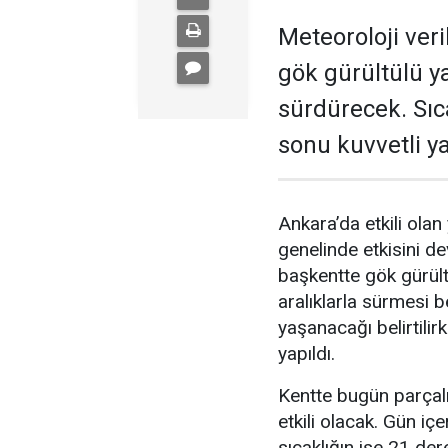
Meteoroloji ver
gök gürültülü ya
sürdürecek. Sıc
sonu kuvvetli ya
Ankara’da etkili olan
genelinde etkisini d
başkentte gök gürül
aralıklarla sürmesi b
yaşanacağı belirtilir
yapıldı.
Kentte bugün parçalı 
etkili olacak. Gün iç
sıcaklığın ise 21 der