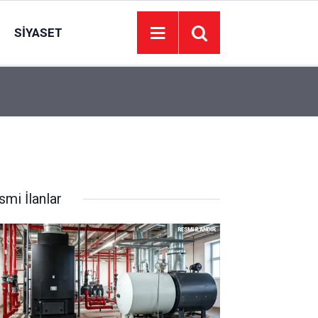
SIYASET
Fenerbahçe-Sturm Graz biletlerini karaborsada s
22:51
sürülen 2 kişi tutuklandı
smi İlanlar