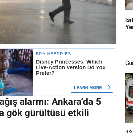
Is
Yen
Gü
ağış alarmı: Ankara’da 5
 gök gürültüsü etkili
12