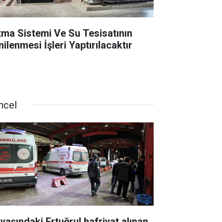
ıtma Sistemi Ve Su Tesisatının
ilenmesi İşleri Yaptırılacaktır
ncel
 yaşındaki Ertuğrul hafriyat alınan