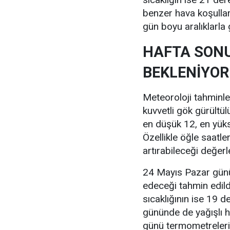
benzer hava koşullar
gün boyu aralıklarla g
HAFTA SON
BEKLENİYOR
Meteoroloji tahminl
kuvvetli gök gürültül
en düşük 12, en yük
Özellikle öğle saatle
artırabileceği değerle
24 Mayıs Pazar günü
edeceği tahmin edild
sıcaklığının ise 19 d
gününde de yağışlı h
günü termometreleri