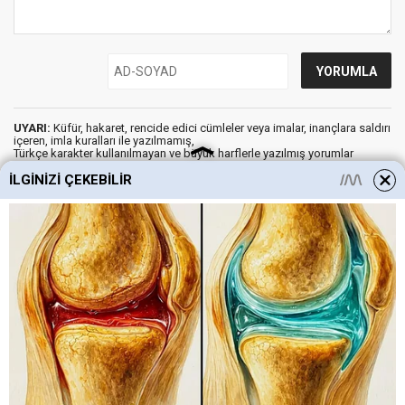
UYARI:
Küfür, hakaret, rencide edici cümleler veya imalar, inançlara saldırı
içeren, imla kuralları ile yazılmamış,
Türkçe karakter kullanılmayan ve büyük harflerle yazılmış yorumlar
onaylanmamaktadır.
İLGINIZI ÇEKEBILIR
Gazete İlk Sayfa © 2012
Künye
İletişim
Gizlilik İlkeleri
Aydınlatma Metni
Kişisel Verilerin Korunması