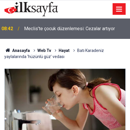
08:42
Meclis’te çocuk düzenlemesi: Cezalar artıyor
Anasayfa
Web Tv
Hayat
Batı Karadeniz
yaylalarında ‘hüzünlü güz’ vedası