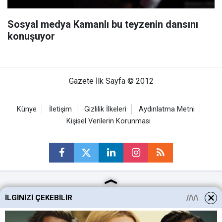
Sosyal medya Kamanlı bu teyzenin dansını
konuşuyor
Gazete İlk Sayfa © 2012
Künye
İletişim
Gizlilik İlkeleri
Aydınlatma Metni
Kişisel Verilerin Korunması
Ankara Haberleri
İLGINIZI ÇEKEBILIR
Keçiören Haberleri