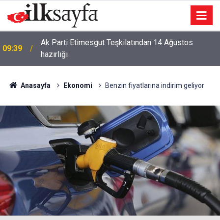
Ankara'da korsan otoparkçılık yapan değnekçilere
09:27
operasyon
Anasayfa
Ekonomi
Benzin fiyatlarına indirim geliyor