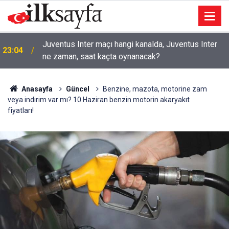
22:14
Tekirdağ’da mezarlıkta bir kişi ölü bulundu
Anasayfa
Güncel
Benzine, mazota, motorine zam
veya indirim var mı? 10 Haziran benzin motorin akaryakıt
fiyatları!