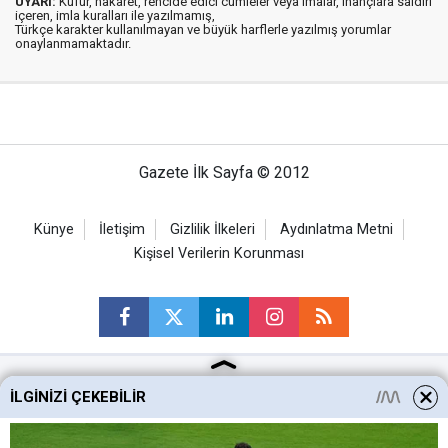
UYARI:
Küfür, hakaret, rencide edici cümleler veya imalar, inançlara saldırı
içeren, imla kuralları ile yazılmamış,
Türkçe karakter kullanılmayan ve büyük harflerle yazılmış yorumlar
onaylanmamaktadır.
Gazete İlk Sayfa © 2012
Künye
İletişim
Gizlilik İlkeleri
Aydınlatma Metni
Kişisel Verilerin Korunması
İLGINIZI ÇEKEBILIR
Ankara Haberleri
Keçiören Haberleri