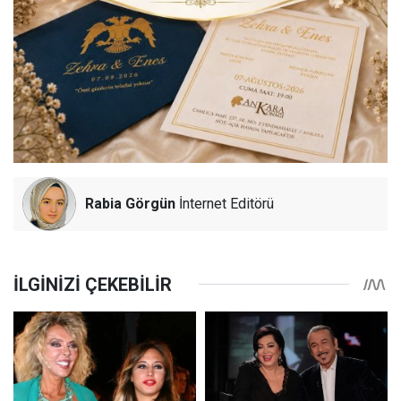
Rabia Görgün
İnternet Editörü