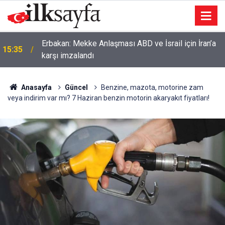
Husumetlisini vurup çarşafa büründü; takside
15:23
yakalandı
Anasayfa
Güncel
Benzine, mazota, motorine zam
veya indirim var mı? 7 Haziran benzin motorin akaryakıt fiyatları!