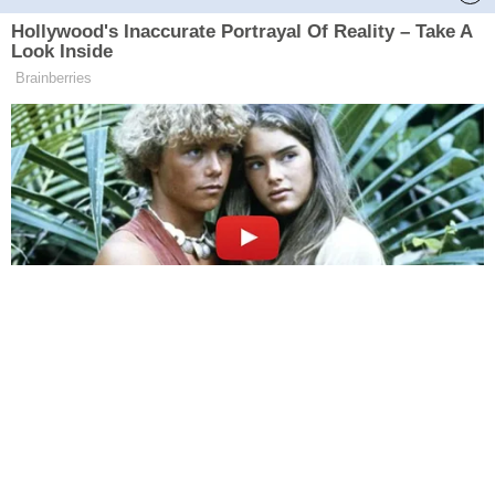
HABERE
YORUM KAT
UYARI:
Küfür, hakaret, rencide edici cümleler veya imalar, inançlara saldırı
içeren, imla kuralları ile yazılmamış,
Türkçe karakter kullanılmayan ve büyük harflerle yazılmış yorumlar
onaylanmamaktadır.