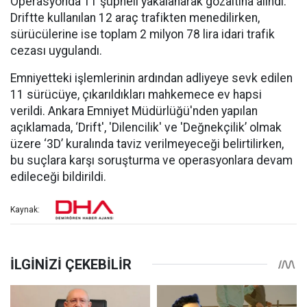
Operasyonda 11 şüpheli yakalanarak gözaltına alındı.
Driftte kullanılan 12 araç trafikten menedilirken,
sürücülerine ise toplam 2 milyon 78 lira idari trafik
cezası uygulandı.
Emniyetteki işlemlerinin ardından adliyeye sevk edilen
11 sürücüye, çıkarıldıkları mahkemece ev hapsi
verildi. Ankara Emniyet Müdürlüğü'nden yapılan
açıklamada, ‘Drift', 'Dilencilik' ve 'Değnekçilik’ olmak
üzere ‘3D’ kuralında taviz verilmeyeceği belirtilirken,
bu suçlara karşı soruşturma ve operasyonlara devam
edileceği bildirildi.
Kaynak: