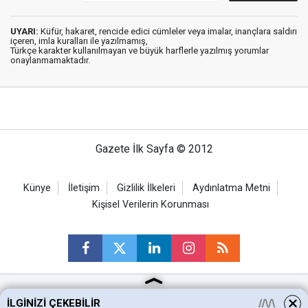
UYARI:
Küfür, hakaret, rencide edici cümleler veya imalar, inançlara saldırı
içeren, imla kuralları ile yazılmamış,
Türkçe karakter kullanılmayan ve büyük harflerle yazılmış yorumlar
onaylanmamaktadır.
Gazete İlk Sayfa © 2012
Künye
İletişim
Gizlilik İlkeleri
Aydınlatma Metni
Kişisel Verilerin Korunması
İLGINIZI ÇEKEBILIR
Ankara Haberleri