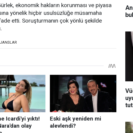
Gürlek, ekonomik hakların korunması ve piyasa
An
ına yönelik hiçbir usulsüzlüğe müsamaha
bul
fade etti. Soruşturmanın çok yönlü şekilde
.
AJANSLAR
Vü
uy
tu