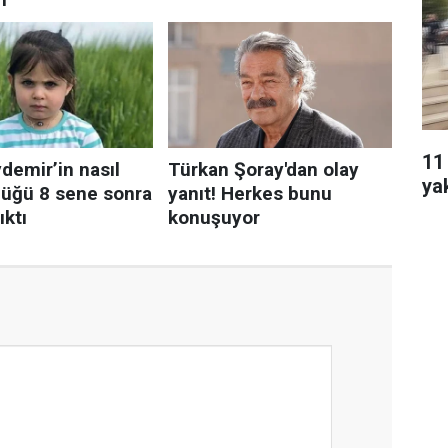
11
ya