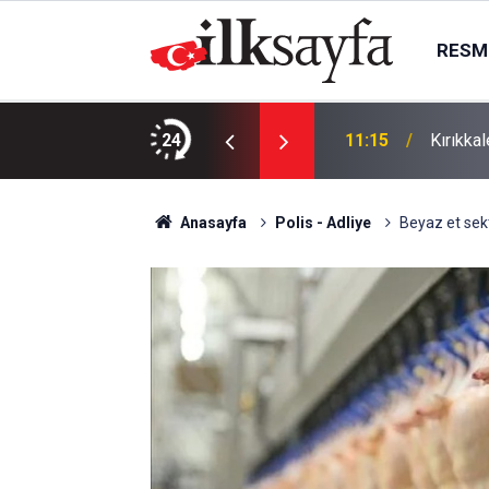
RESMI
 Ayık kıydı
24
11:15
Kırıkka
Anasayfa
Polis - Adliye
Beyaz et sek