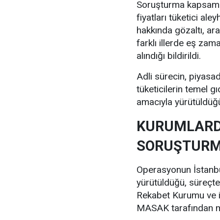
Soruşturma kapsamın
fiyatları tüketici ale
hakkında gözaltı, ar
farklı illerde eş zam
alındığı bildirildi.
Adli sürecin, piyasa
tüketicilerin temel g
amacıyla yürütüldüğü
KURUMLARD
SORUŞTURM
Operasyonun İstanbu
yürütüldüğü, süreçte
Rekabet Kurumu ve ilg
MASAK tarafından mali