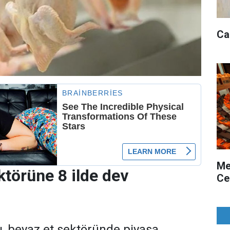
Ca
Me
ktörüne 8 ilde dev
Ce
ı, beyaz et sektöründe piyasa