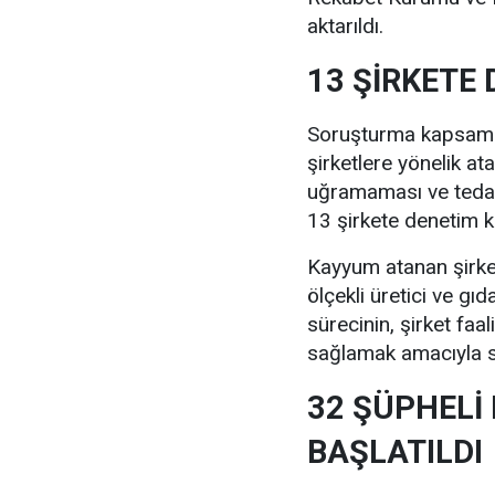
aktarıldı.
13 ŞİRKETE
Soruşturma kapsamın
şirketlere yönelik at
uğramaması ve tedari
13 şirkete denetim ka
Kayyum atanan şirke
ölçekli üretici ve gı
sürecinin, şirket faa
sağlamak amacıyla sü
32 ŞÜPHELİ
BAŞLATILDI