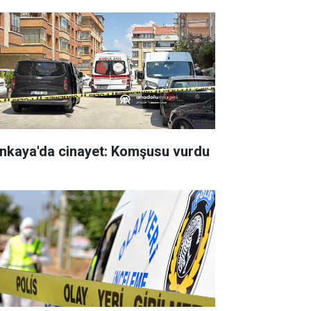
nkaya'da cinayet: Komşusu vurdu