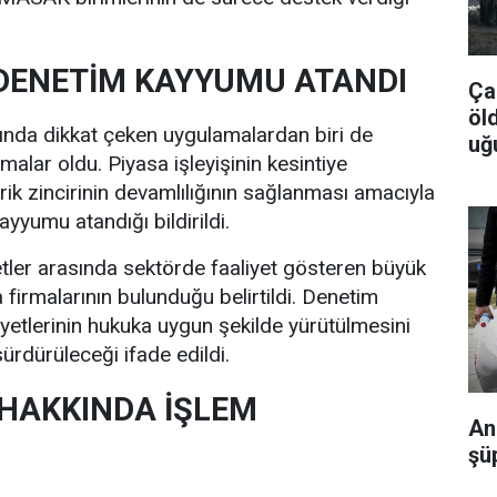
 DENETİM KAYYUMU ATANDI
Ça
öl
da dikkat çeken uygulamalardan biri de
uğ
amalar oldu. Piyasa işleyişinin kesintiye
k zincirinin devamlılığının sağlanması amacıyla
yyumu atandığı bildirildi.
tler arasında sektörde faaliyet gösteren büyük
da firmalarının bulunduğu belirtildi. Denetim
liyetlerinin hukuka uygun şekilde yürütülmesini
rdürüleceği ifade edildi.
 HAKKINDA İŞLEM
An
şü