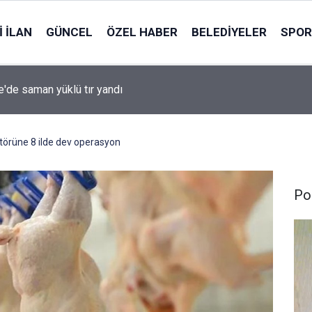
 İLAN
GÜNCEL
ÖZEL HABER
BELEDIYELER
SPOR
le'de saman yüklü tır yandı
törüne 8 ilde dev operasyon
Pol