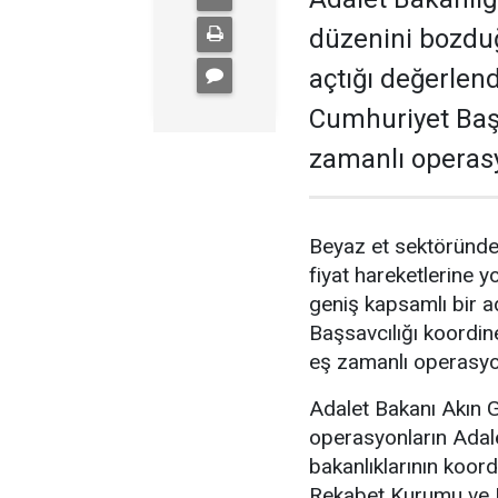
düzenini bozduğu
açtığı değerlendi
Cumhuriyet Başs
zamanlı operasyo
Beyaz et sektöründe 
fiyat hareketlerine yo
geniş kapsamlı bir ad
Başsavcılığı koordi
eş zamanlı operasyo
Adalet Bakanı Akın G
operasyonların Adalet
bakanlıklarının koord
Rekabet Kurumu ve M