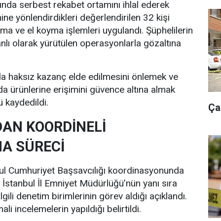
da serbest rekabet ortamını ihlal ederek
yhine yönlendirdikleri değerlendirilen 32 kişi
ama ve el koyma işlemleri uygulandı. Şüphelilerin
anlı olarak yürütülen operasyonlarla gözaltına
da haksız kazanç elde edilmesini önlemek ve
ıda ürünlerine erişimini güvence altına almak
 kaydedildi.
Ça
AN KOORDİNELİ
A SÜRECİ
l Cumhuriyet Başsavcılığı koordinasyonunda
 İstanbul İl Emniyet Müdürlüğü’nün yanı sıra
ili denetim birimlerinin görev aldığı açıklandı.
 incelemelerin yapıldığı belirtildi.