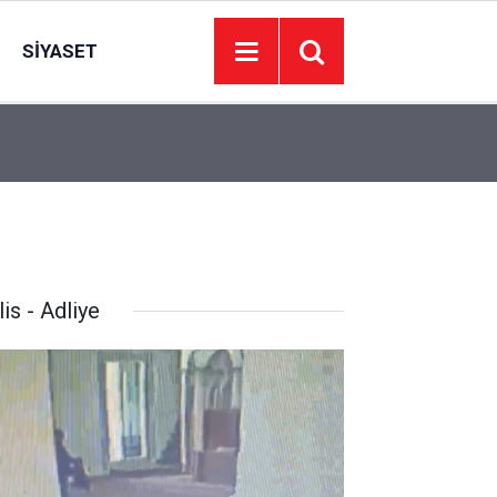
SIYASET
11:09
Biri hırsızlık yaptı, diğeri sürücüyü uyardı; 2 kuz
is - Adliye