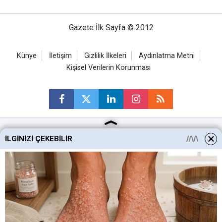
Gazete İlk Sayfa © 2012
Künye
İletişim
Gizlilik İlkeleri
Aydınlatma Metni
Kişisel Verilerin Korunması
İLGINIZI ÇEKEBILIR
Ankara Haberleri
Keçiören Haberleri
Altındağ Haberleri
Sincan Haberleri
Mamak Haberleri