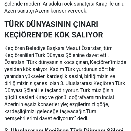
Şölende modern Anadolu rock sanatçısı Kıraç ile ünlü
Azeri sanatçı Azerin konser verecek.
TÜRK DÜNYASININ ÇINARI
KEÇİÖREN’DE KÖK SALIYOR
Keçiören Belediye Başkanı Mesut Özarslan, tüm
Keçiörenlileri Türk Dünyası Şölenine davet etti.
Özarslan “Türk dünyasının koca çınarı, Keçiören’imizde
yeniden kök salıyor! Kadim Türk yurdunun dört bir
yanından yükselen kardeşlik sesini, birliğimizin ve
dirliğimizin nişanesi olan 3. Uluslararası Keçiören Türk
Dünyası Şöleni ile taçlandırıyoruz. Türk müziğinin
güçlü sesleri Kıraç ve gönül coğrafyamızın incisi
Azerin’in eşsiz konserleriyle; ezgilerimizi göğe,
kardeşliğimizi geleceğe taşıyacağız.Tüm
hemşehrilerimi davet ediyorum” dedi.
3. Uluslararası Keçiören Türk Dünyası Şöleni