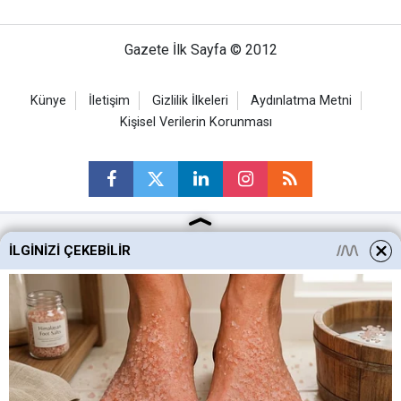
Gazete İlk Sayfa © 2012
Künye
İletişim
Gizlilik İlkeleri
Aydınlatma Metni
Kişisel Verilerin Korunması
İLGINIZI ÇEKEBILIR
Ankara Haberleri
Keçiören Haberleri
Altındağ Haberleri
Sincan Haberleri
Mamak Haberleri