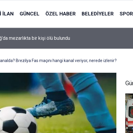
 İLAN
GÜNCEL
ÖZEL HABER
BELEDIYELER
SPOR
ğ’da mezarlıkta bir kişi ölü bulundu
analda? Brezilya Fas maçını hangi kanal veriyor, nerede izlenir?
Gü