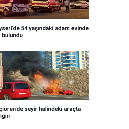
yseri'de 54 yaşındaki adam evinde
ü bulundu
çiören'de seyir halindeki araçta
ngın