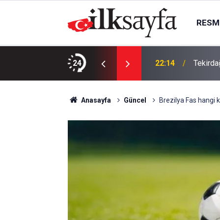
RESMI
da, Juventus Inter ne zaman, saat kaçta
24
22:14
Tekirda
Anasayfa
Güncel
Brezilya Fas hangi k