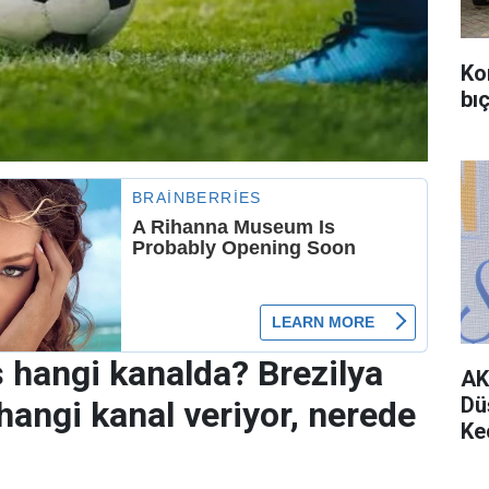
Ko
bıç
s hangi kanalda? Brezilya
AK
Dü
hangi kanal veriyor, nerede
Ke