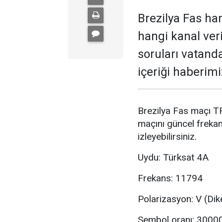
Brezilya Fas ha
hangi kanal veri
soruları vatanda
içeriği haberimi
Brezilya Fas maçı TR
maçını güncel frekans
izleyebilirsiniz.
Uydu: Türksat 4A
Frekans: 11794
Polarizasyon: V (Dik
Sembol oranı: 3000