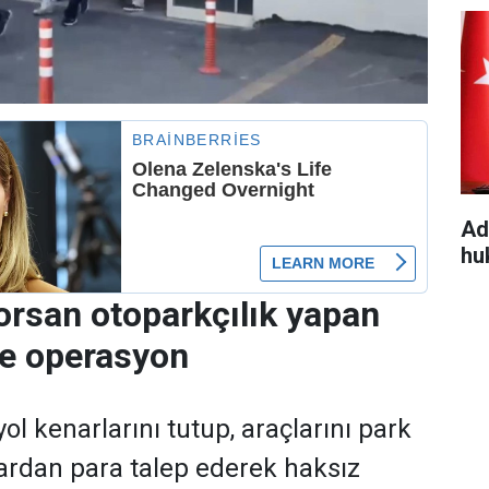
Ad
hu
orsan otoparkçılık yapan
re operasyon
ol kenarlarını tutup, araçlarını park
ardan para talep ederek haksız