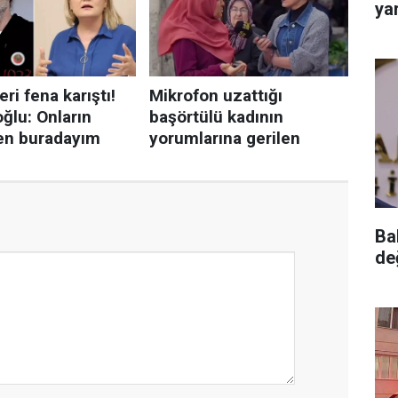
yar
Ba
de