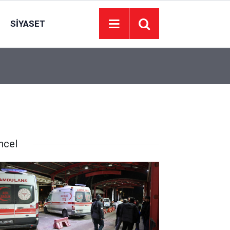
SIYASET
22:09
İzmir’de 44 kişi hayatını kaybetti… 7 Ağustos 20
ncel