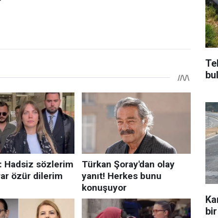
Te
bu
Ka
bir